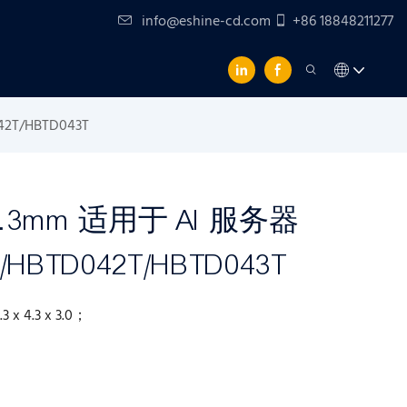
info@eshine-cd.com
+86 18848211277
2T/HBTD043T
.3mm 适用于 AI 服务器
/HBTD042T/HBTD043T
.3 x 4.3 x 3.0；