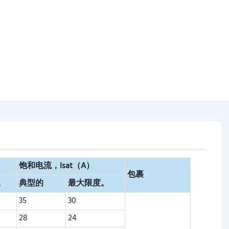
饱和电流，Isat（A）
包裹
。
典型的
最大限度。
35
30
28
24