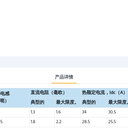
产品详情
直流电阻（毫欧）
热额定电流，Idc（A）
0电感
（呃）
典型的
最大限度。
典型的
最大限度
1
1.3
1.6
34
30.5
15
1.8
2.2
28.5
25.5