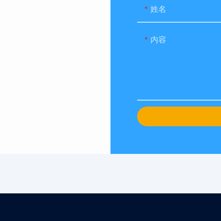
。
姓名
内容