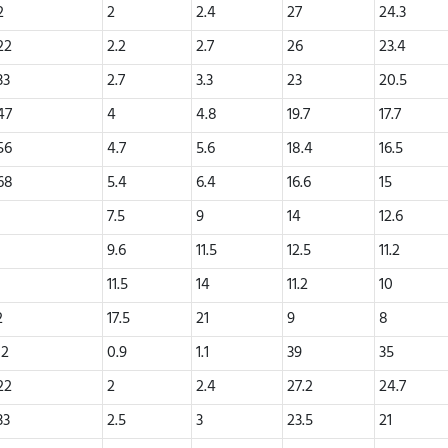
2
2
2.4
27
24.3
22
2.2
2.7
26
23.4
33
2.7
3.3
23
20.5
47
4
4.8
19.7
17.7
56
4.7
5.6
18.4
16.5
68
5.4
6.4
16.6
15
7.5
9
14
12.6
2
9.6
11.5
12.5
11.2
5
11.5
14
11.2
10
2
17.5
21
9
8
12
0.9
1.1
39
35
22
2
2.4
27.2
24.7
33
2.5
3
23.5
21