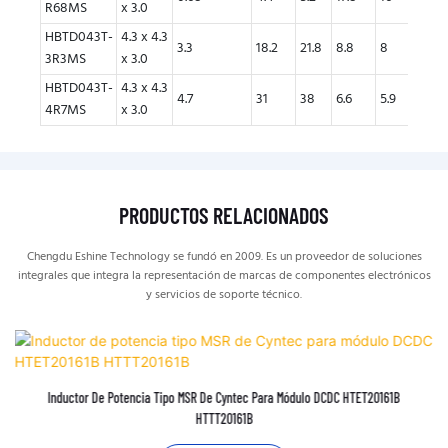
R68MS
x 3.0
HBTD043T-
4.3 x 4.3
3.3
18.2
21.8
8.8
8
7.5
3R3MS
x 3.0
HBTD043T-
4.3 x 4.3
4.7
31
38
6.6
5.9
5.8
4R7MS
x 3.0
PRODUCTOS RELACIONADOS
Chengdu Eshine Technology se fundó en 2009. Es un proveedor de soluciones
integrales que integra la representación de marcas de componentes electrónicos
y servicios de soporte técnico.
Inductor De Potencia Tipo MSR De Cyntec Para Módulo DCDC HTET20161B
HTTT20161B