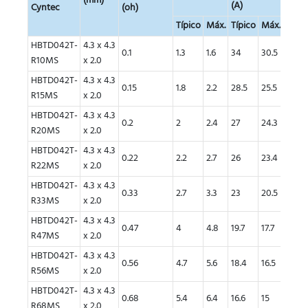
(mm)
(A)
Isat (
Cyntec
(oh)
Típico
Máx.
Típico
Máx.
Típic
HBTD042T-
4.3 x 4.3
0.1
1.3
1.6
34
30.5
35
R10MS
x 2.0
HBTD042T-
4.3 x 4.3
0.15
1.8
2.2
28.5
25.5
28
R15MS
x 2.0
HBTD042T-
4.3 x 4.3
0.2
2
2.4
27
24.3
20.5
R20MS
x 2.0
HBTD042T-
4.3 x 4.3
0.22
2.2
2.7
26
23.4
20
R22MS
x 2.0
HBTD042T-
4.3 x 4.3
0.33
2.7
3.3
23
20.5
17
R33MS
x 2.0
HBTD042T-
4.3 x 4.3
0.47
4
4.8
19.7
17.7
14.5
R47MS
x 2.0
HBTD042T-
4.3 x 4.3
0.56
4.7
5.6
18.4
16.5
12.7
R56MS
x 2.0
HBTD042T-
4.3 x 4.3
0.68
5.4
6.4
16.6
15
12
R68MS
x 2.0