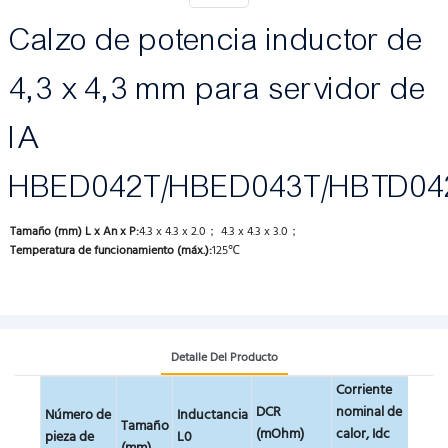
Calzo de potencia inductor de
4,3 x 4,3 mm para servidor de
IA
HBED042T/HBED043T/HBTD04
Tamaño (mm) L x An x P:
4.3 x 4.3 x 2.0； 4.3 x 4.3 x 3.0；
Temperatura de funcionamiento (máx.):
125℃
Detalle Del Producto
Corriente
Corri
DCR
nominal de
de
Número de
Inductancia
Tamaño
(mOhm)
calor, Idc
satur
pieza de
L0