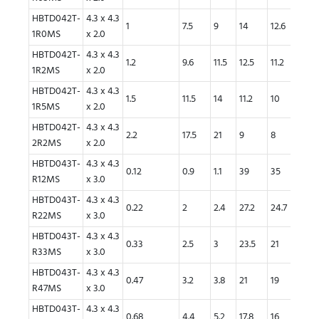
HBTD042T-
4.3 x 4.3
1
7.5
9
14
12.6
9.5
1R0MS
x 2.0
HBTD042T-
4.3 x 4.3
1.2
9.6
11.5
12.5
11.2
8.7
1R2MS
x 2.0
HBTD042T-
4.3 x 4.3
1.5
11.5
14
11.2
10
8
1R5MS
x 2.0
HBTD042T-
4.3 x 4.3
2.2
17.5
21
9
8
6.4
2R2MS
x 2.0
HBTD043T-
4.3 x 4.3
0.12
0.9
1.1
39
35
40
R12MS
x 3.0
HBTD043T-
4.3 x 4.3
0.22
2
2.4
27.2
24.7
29
R22MS
x 3.0
HBTD043T-
4.3 x 4.3
0.33
2.5
3
23.5
21
25
R33MS
x 3.0
HBTD043T-
4.3 x 4.3
0.47
3.2
3.8
21
19
21
R47MS
x 3.0
HBTD043T-
4.3 x 4.3
0.68
4.4
5.2
17.8
16
19