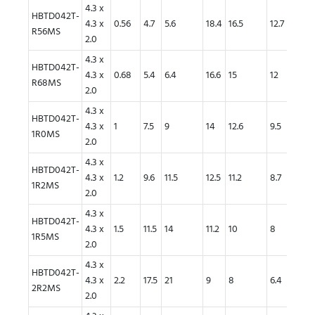
4.3 x
HBTD042T-
4.3 x
0.56
4.7
5.6
18.4
16.5
12.7
11
R56MS
2.0
4.3 x
HBTD042T-
4.3 x
0.68
5.4
6.4
16.6
15
12
10.2
R68MS
2.0
4.3 x
HBTD042T-
4.3 x
1
7.5
9
14
12.6
9.5
8.2
1R0MS
2.0
4.3 x
HBTD042T-
4.3 x
1.2
9.6
11.5
12.5
11.2
8.7
7.5
1R2MS
2.0
4.3 x
HBTD042T-
4.3 x
1.5
11.5
14
11.2
10
8
6.8
1R5MS
2.0
4.3 x
HBTD042T-
4.3 x
2.2
17.5
21
9
8
6.4
5.4
2R2MS
2.0