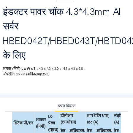
इंडक्टर पावर चॉक 4.3*4.3mm AI
सर्वर
HBED042T/HBED043T/HBTD04
के लिए
आकार (मिमी) L x W x T：
4.3 x 4.3 x 2.0； 4.3 x 4.3 x 3.0；
ऑपरेटिंग तापमान (अधिकतम)
125℃
उत्पाद विवरण
डीसीआर
ताप रेटिंग धारा,
संतृप्ति धारा, 
L0
आकार
(एमओहम)
Idc (A)
(A)
सिंटेक पी/एन
प्रेरण
(मिमी)
(यूएच)
ठेठ
अधिकतम.
ठेठ
अधिकतम.
ठेठ
अधिक