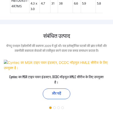
HBTD043T-
4.3 x
4.7
31
38
6.6
5.9
5.8
5
4R7MS
3.0
संबंधित उत्पाद
चेंगदू एशाइन टेक्नोलॉजी की स्थापना 2009 में हुई थी। यह इलेक्ट्रॉनिक घटकों की ब्रांड एजेंसी और
तकनीकी सहायता सेवाओं को एकीकृत करने वाला एक समग्र समाधान प्रदाता है।
Cyntec का MSR टाइप पावर इंडक्टर, DCDC मॉड्यूल HMLE सीरीज के लिए उपयुक्त
है।
और पढ़ें