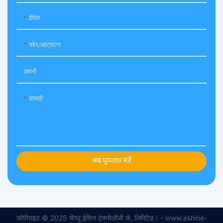
ईमेल
फोन/व्हाट्सएप
कंपनी
सामग्री
अब पूछताछ भेजें
कॉपीराइट © 2025 चेंगदू ईशिन टेक्नोलॉजी कं, लिमिटेड। - www.eshine-