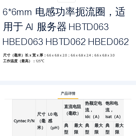
6*6mm 电感功率扼流圈，适
用于 AI 服务器 HBTD063
HBED063 HBTD062 HBED062
尺寸（毫米）长 x 宽 x 厚：
6.6 x 6.8 x 2.0；6.6 x 6.8 x 2.4；6.6 x 6.8 x 3.0
工作温度（最高）：
125℃
产品详情
热额定电
饱和电
直流电阻
流，
流，
（毫欧）
尺寸
L0 电
Idc（A）
Isat（A）
Cyntec P/N
（毫
感
包裹
典
最大
典
最大
典
最大
米）
（μH）
型
限
型
限
型
限