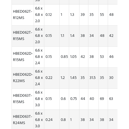
3.0
6.6 x
HBED062T-
6.8 x
0.12
1
1.3
39
35
55
48
R12MS
每卷
2.0
1000
6.6 x
个
HBED062T-
6.8 x
0.15
1.1
1.4
38
34
48
42
R15MS
2.0
6.6 x
HBED062D-
6.8 x
0.15
0.85
1.05
42
38
53
46
R15MS
每卷
2.4
1000
6.6 x
个
HBED062D-
6.8 x
0.22
1.2
1.45
35
31.5
35
30
R22MS
2.4
6.6 x
HBED063T-
6.8 x
0.15
0.6
0.75
44
40
69
63
R15MS
每卷
3.0
1000
6.6 x
个
HBED063T-
6.8 x
0.24
0.8
1
38
34
38
34
R24MS
3.0