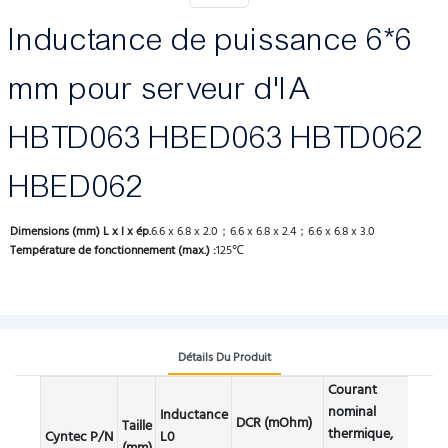
Inductance de puissance 6*6
mm pour serveur d'IA
HBTD063 HBED063 HBTD062
HBED062
Dimensions (mm) L x l x ép.
6.6 x 6.8 x 2.0；6.6 x 6.8 x 2.4；6.6 x 6.8 x 3.0
Température de fonctionnement (max.) :
125℃
Détails Du Produit
Courant
Cour
nominal
Inductance
DCR (mOhm)
satu
Taille
thermique,
Cyntec P/N
L0
Isat 