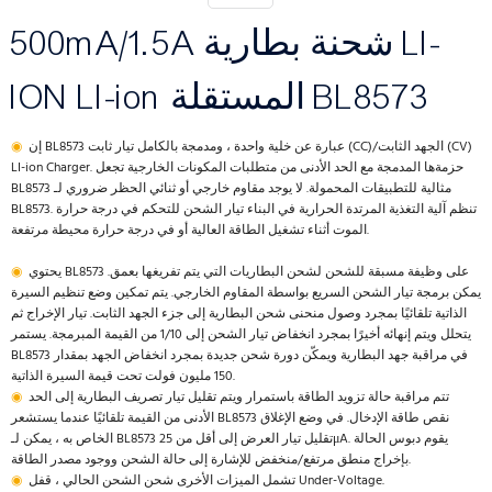
500mA/1.5A شحنة بطارية LI-
ION LI-ion المستقلة BL8573
إن BL8573 عبارة عن خلية واحدة ، ومدمجة بالكامل تيار ثابت (CC)/الجهد الثابت (CV)
◉
LI-ion Charger. حزمةها المدمجة مع الحد الأدنى من متطلبات المكونات الخارجية تجعل
BL8573 مثالية للتطبيقات المحمولة. لا يوجد مقاوم خارجي أو ثنائي الحظر ضروري لـ
BL8573. تنظم آلية التغذية المرتدة الحرارية في البناء تيار الشحن للتحكم في درجة حرارة
الموت أثناء تشغيل الطاقة العالية أو في درجة حرارة محيطة مرتفعة.
يحتوي BL8573 على وظيفة مسبقة للشحن لشحن البطاريات التي يتم تفريغها بعمق.
◉
يمكن برمجة تيار الشحن السريع بواسطة المقاوم الخارجي. يتم تمكين وضع تنظيم السيرة
الذاتية تلقائيًا بمجرد وصول منحنى شحن البطارية إلى جزء الجهد الثابت. تيار الإخراج ثم
يتحلل ويتم إنهائه أخيرًا بمجرد انخفاض تيار الشحن إلى 1/10 من القيمة المبرمجة. يستمر
BL8573 في مراقبة جهد البطارية ويمكّن دورة شحن جديدة بمجرد انخفاض الجهد بمقدار
150 مليون فولت تحت قيمة السيرة الذاتية.
تتم مراقبة حالة تزويد الطاقة باستمرار ويتم تقليل تيار تصريف البطارية إلى الحد
◉
الأدنى من القيمة تلقائيًا عندما يستشعر BL8573 نقص طاقة الإدخال. في وضع الإغلاق
الخاص به ، يمكن لـ BL8573 تقليل تيار العرض إلى أقل من 25μA. يقوم دبوس الحالة
بإخراج منطق مرتفع/منخفض للإشارة إلى حالة الشحن ووجود مصدر الطاقة.
تشمل الميزات الأخرى شحن الشحن الحالي ، قفل Under-Voltage.
◉