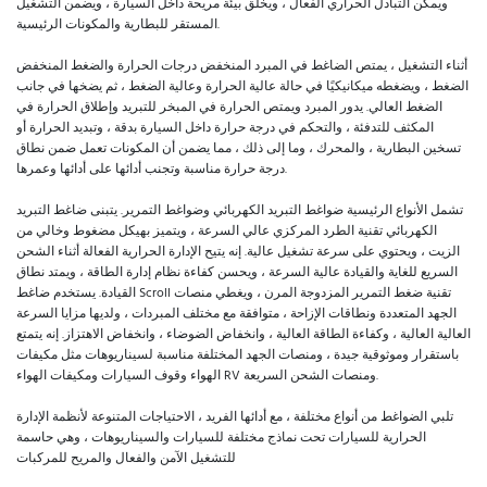
ويمكّن التبادل الحراري الفعال ، ويخلق بيئة مريحة داخل السيارة ، ويضمن التشغيل
المستقر للبطارية والمكونات الرئيسية.
أثناء التشغيل ، يمتص الضاغط في المبرد المنخفض درجات الحرارة والضغط المنخفض
الضغط ، ويضغطه ميكانيكيًا في حالة عالية الحرارة وعالية الضغط ، ثم يضخها في جانب
الضغط العالي. يدور المبرد ويمتص الحرارة في المبخر للتبريد وإطلاق الحرارة في
المكثف للتدفئة ، والتحكم في درجة حرارة داخل السيارة بدقة ، وتبديد الحرارة أو
تسخين البطارية ، والمحرك ، وما إلى ذلك ، مما يضمن أن المكونات تعمل ضمن نطاق
درجة حرارة مناسبة وتجنب أدائها على أدائها وعمرها.
تشمل الأنواع الرئيسية ضواغط التبريد الكهربائي وضواغط التمرير. يتبنى ضاغط التبريد
الكهربائي تقنية الطرد المركزي عالي السرعة ، ويتميز بهيكل مضغوط وخالي من
الزيت ، ويحتوي على سرعة تشغيل عالية. إنه يتيح الإدارة الحرارية الفعالة أثناء الشحن
السريع للغاية والقيادة عالية السرعة ، ويحسن كفاءة نظام إدارة الطاقة ، ويمتد نطاق
القيادة. يستخدم ضاغط Scroll تقنية ضغط التمرير المزدوجة المرن ، ويغطي منصات
الجهد المتعددة ونطاقات الإزاحة ، متوافقة مع مختلف المبردات ، ولديها مزايا السرعة
العالية العالية ، وكفاءة الطاقة العالية ، وانخفاض الضوضاء ، وانخفاض الاهتزاز. إنه يتمتع
باستقرار وموثوقية جيدة ، ومنصات الجهد المختلفة مناسبة لسيناريوهات مثل مكيفات
الهواء وقوف السيارات ومكيفات الهواء RV ومنصات الشحن السريعة.
تلبي الضواغط من أنواع مختلفة ، مع أدائها الفريد ، الاحتياجات المتنوعة لأنظمة الإدارة
الحرارية للسيارات تحت نماذج مختلفة للسيارات والسيناريوهات ، وهي حاسمة
للتشغيل الآمن والفعال والمريح للمركبات