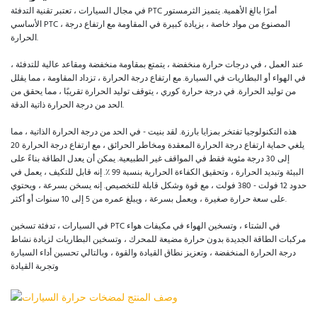
في مجال السيارات ، تعتبر تقنية التدفئة PTC أمرًا بالغ الأهمية. يتميز الثرمستور
الأساسي PTC ، المصنوع من مواد خاصة ، بزيادة كبيرة في المقاومة مع ارتفاع درجة
الحرارة.
عند العمل ، في درجات حرارة منخفضة ، يتمتع بمقاومة منخفضة ومقاعد عالية للتدفئة ،
في الهواء أو البطاريات في السيارة. مع ارتفاع درجة الحرارة ، تزداد المقاومة ، مما يقلل
من توليد الحرارة. في درجة حرارة كوري ، يتوقف توليد الحرارة تقريبًا ، مما يحقق من
الحد من درجة الحرارة ذاتية الدقة.
هذه التكنولوجيا تفتخر بمزايا بارزة. لقد بنيت - في الحد من درجة الحرارة الذاتية ، مما
يلغي حماية ارتفاع درجة الحرارة المعقدة ومخاطر الحرائق ، مع ارتفاع درجة الحرارة 20
إلى 30 درجة مئوية فقط في المواقف غير الطبيعية. يمكن أن يعدل الطاقة بناءً على
البيئة وتبديد الحرارة ، وتحقيق الكفاءة الحرارية بنسبة 99 ٪. إنه قابل للتكيف ، يعمل في
حدود 12 فولت - 380 فولت ، مع قوة وشكل قابلة للتخصيص. إنه يسخن بسرعة ، ويحتوي
على سعة حرارة صغيرة ، ويعمل بسرعة ، ويبلغ عمره من 5 إلى 10 سنوات أو أكثر.
في السيارات ، تدفئة تسخين PTC في الشتاء ، وتسخين الهواء في مكيفات هواء
مركبات الطاقة الجديدة بدون حرارة مضيعة للمحرك ، وتسخين البطاريات لزيادة نشاط
درجة الحرارة المنخفضة ، وتعزيز نطاق القيادة والقوة ، وبالتالي تحسين أداء السيارة
وتجربة القيادة