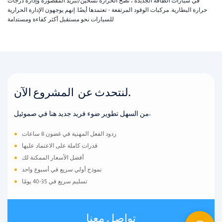
في سيارات الطاقة الجديدة ، تضخ الحرارة تسخين/تبريد المقصورة وإدارة درجات
حرارة البطارية. مركبات الوقود المرتفعة - تعتمدها أيضًا. إنهم يوجهون الإدارة الحرارية
للسيارات نحو مستقبل أكثر كفاءة ومستدامة
لنتحدث عن المشروع الآن.
من السهل تطوير ضوء فريد جديد هنا في صموئيل.
ردود الفعل المهنية في غضون 8 ساعات
●
قدرات كاملة على الاعتماد عليها
●
أفضل الأسعار الممكنة لك
●
نموذج أولي سريع في أسبوع واحد
●
تسليم سريع في 35-40 يومًا
●
تواصل معنا