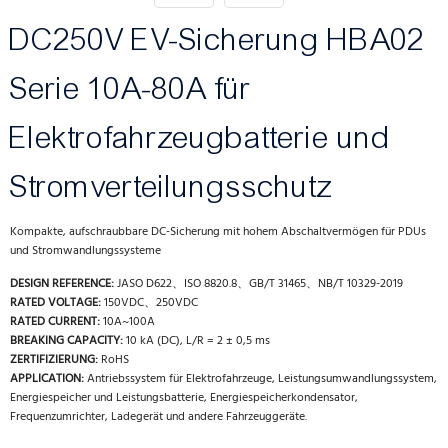
DC250V EV-Sicherung HBA02
Serie 10A-80A für
Elektrofahrzeugbatterie und
Stromverteilungsschutz
Kompakte, aufschraubbare DC-Sicherung mit hohem Abschaltvermögen für PDUs
und Stromwandlungssysteme
DESIGN REFERENCE:
JASO D622、ISO 8820.8、GB/T 31465、NB/T 10329-2019
RATED VOLTAGE:
150VDC、250VDC
RATED CURRENT:
10A~100A
BREAKING CAPACITY:
10 kA (DC), L/R = 2 ± 0,5 ms
ZERTIFIZIERUNG:
RoHS
APPLICATION:
Antriebssystem für Elektrofahrzeuge, Leistungsumwandlungssystem,
Energiespeicher und Leistungsbatterie, Energiespeicherkondensator,
Frequenzumrichter, Ladegerät und andere Fahrzeuggeräte.