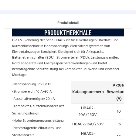
Produktdetail
PRODUKTMERKMALE
Die EV-Sicherung der Serie HBA02 ist für zuverlässigen Überlast- und
Kurzschlussschutz in Hochspannungs-Gleichstromsystemen von
Elektrofahrzeugen konzipiert. Sie eignet sich für Akkupacks,
Batterietrennschalter (BDU), Stromverteiler (PDU), Leistungswandler,
Bordladegeräte und Energiespeicheranwendungen und bietet
hervorragende Schutzleistung bei kompakter Bauweise und einfacher
Montage.
-Nennspannung: 250 V DC
Aktuell
-Strombereich: 10 A–80 A
Katalognummern
Bewertungen
(A)
-Ausschaltvermögen: 20 kA
-Kompaktes, aufschraubbares Kfz-
HBA02-
10
Sicherungsdesign
10A/250V
-Hohe Strombegrenzungsleistung
HBA02-16A/250V
16
-Hervorragende Vibrations- und
HBA02-
Stoßfestigkeit