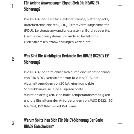
Für Welche Anwendungen Eignet Sich Die HBA02 EV-
1
Sicherung?
Die HBA02-Serie ist für Elektrofahrzeuge, Batteriepacks,
Batterietrenneinheiten (BDU), Stromverteilungseinheiten
(PDU), Leistungsumwandlungssysteme, Bordladegeräte,
Energiespeichersysteme und andere Hochstrom-
Gleichstromschutzanwendungen konzipiert.
Was Sind Die Wichtigsten Merkmale Der HBA02 DC250V EV-
2
Sicherung?
Die HBA02-Serie zeichnet sich durch eine Nennspannung
von 250 VDC, Nennströme von 10 A bis 80 A, ein
Abschaltvermögen von 20 kA, eine kompakte
Schraubbauweise, eine ausgezeichnete
Vibrationsfestigkeit, eine hohe Temperaturbeständigkeit
und die Einhaltung der Anforderungen von JASO D622, IEC
60269-4, ISO 8820-8 und RoHS aus.
Warum Sollte Man Sich Für Die EV-Sicherung Der Serie
3
HBA02 Entscheiden?