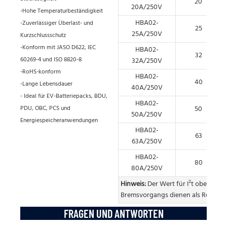
20
20A/250V
-Hohe Temperaturbeständigkeit
HBA02-
-Zuverlässiger Überlast- und
25
25A/250V
Kurzschlussschutz
-Konform mit JASO D622, IEC
HBA02-
32
60269-4 und ISO 8820-8
32A/250V
-RoHS-konform
HBA02-
40
-Lange Lebensdauer
40A/250V
- Ideal für EV-Batteriepacks, BDU,
HBA02-
PDU, OBC, PCS und
50
50A/250V
Energiespeicheranwendungen
HBA02-
63
63A/250V
HBA02-
80
80A/250V
Hinweis:
Der Wert für I²t oben betr
Bremsvorgangs dienen als Referenz
FRAGEN UND ANTWORTEN