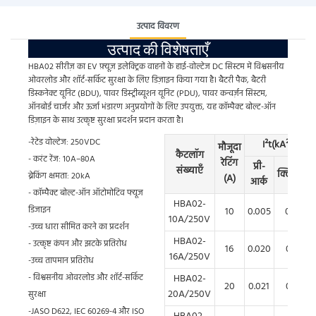
उत्पाद विवरण
उत्पाद की विशेषताएँ
HBA02 सीरीज़ का EV फ़्यूज़ इलेक्ट्रिक वाहनों के हाई-वोल्टेज DC सिस्टम में विश्वसनीय
ओवरलोड और शॉर्ट-सर्किट सुरक्षा के लिए डिज़ाइन किया गया है। बैटरी पैक, बैटरी
डिस्कनेक्ट यूनिट (BDU), पावर डिस्ट्रीब्यूशन यूनिट (PDU), पावर कन्वर्ज़न सिस्टम,
ऑनबोर्ड चार्जर और ऊर्जा भंडारण अनुप्रयोगों के लिए उपयुक्त, यह कॉम्पैक्ट बोल्ट-ऑन
डिज़ाइन के साथ उत्कृष्ट सुरक्षा प्रदर्शन प्रदान करता है।
-रेटेड वोल्टेज: 250VDC
I²t(kA²s)
मौजूदा
कैटलॉग
- करंट रेंज: 10A–80A
रेटिंग
प्री-
संख्याएँ
क्लियरिंग
ब्रेकिंग क्षमता: 20kA
(A)
आर्क
- कॉम्पैक्ट बोल्ट-ऑन ऑटोमोटिव फ्यूज
HBA02-
डिजाइन
10
0.005
0.03
10A/250V
-उच्च धारा सीमित करने का प्रदर्शन
HBA02-
- उत्कृष्ट कंपन और झटके प्रतिरोध
16
0.020
0.07
16A/250V
-उच्च तापमान प्रतिरोध
- विश्वसनीय ओवरलोड और शॉर्ट-सर्किट
HBA02-
20
0.021
0.07
20A/250V
सुरक्षा
-JASO D622, IEC 60269-4 और ISO