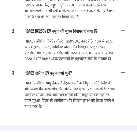
(BDU), पावर डिस्ट्रीब्यूशन यूनिट (PDU), पावर कन्वर्जन सिस्टम,
ऑनबोर्ड चार्जर, एनर्जी स्टोरेज सिस्टम और अन्य हाई-करंट डीसी प्रोटेक्शन
एप्लीकेशन्स के लिए डिजाइन किया गया है।
2
HBA02 DC250V EV फ्यूज की मुख्य विशेषताएं क्या हैं?
HBA02 सीरीज़ की रेटेड वोल्टेज 250VDC, करंट रेटिंग 10A से 80A,
20kA ब्रेकिंग क्षमता, कॉम्पैक्ट बोल्ट-ऑन डिज़ाइन, उत्कृष्ट कंपन
प्रतिरोध, उच्च तापमान प्रतिरोध और JASO D622, IEC 60269-4, ISO
8820-8 और RoHS आवश्यकताओं के अनुपालन जैसी विशेषताएं हैं।
3
HBA02 सीरीज EV फ्यूज क्यों चुनें?
HBA02 सीरीज़ आधुनिक इलेक्ट्रिक वाहनों के विद्युत तंत्रों के लिए तेज़
और विश्वसनीय ओवरलोड और शॉर्ट-सर्किट सुरक्षा प्रदान करती है। इसका
कॉम्पैक्ट आकार, उच्च अवरोधन क्षमता और मजबूत यांत्रिक डिज़ाइन
वाहन सुरक्षा, विद्युत विश्वसनीयता और सिस्टम सुरक्षा को बेहतर बनाने में
मदद करते हैं।