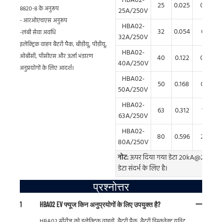
HBA02-
25
0.025
0.09
8820-8 के अनुरूप
25A/250V
- आरओएचएस अनुरूप
HBA02-
32
0.054
0.19
-लंबी सेवा अवधि
32A/250V
इलेक्ट्रिक वाहन बैटरी पैक, बीडीयू, पीडीयू,
HBA02-
ओबीसी, पीसीएस और ऊर्जा भंडारण
40
0.122
0.43
40A/250V
अनुप्रयोगों के लिए आदर्श।
HBA02-
50
0.168
0.78
50A/250V
HBA02-
63
0.312
1.13
63A/250V
HBA02-
80
0.596
2.03
80A/250V
नोट:
ऊपर दिया गया डेटा 20kA@2ms का है। 
डेटा संदर्भ के लिए है।
प्रश्नोत्तर
1
HBA02 EV फ्यूज किन अनुप्रयोगों के लिए उपयुक्त है?
HBA02 सीरीज को इलेक्ट्रिक वाहनों, बैटरी पैक, बैटरी डिस्कनेक्ट यूनिट