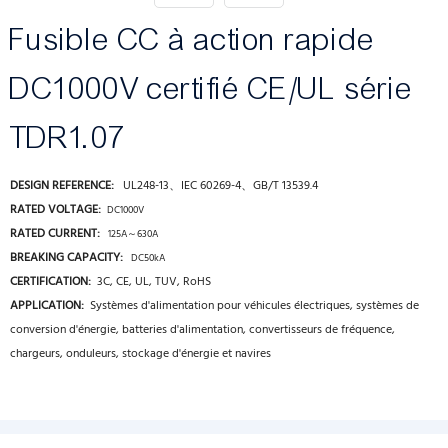
Fusible CC à action rapide
DC1000V certifié CE/UL série
TDR1.07
DESIGN REFERENCE:
UL248-13、IEC 60269-4、GB/T 13539.4
RATED VOLTAGE:
DC1000V
RATED CURRENT:
125A～630A
BREAKING CAPACITY:
DC50kA
CERTIFICATION:
3C, CE, UL, TUV, RoHS
APPLICATION:
Systèmes d'alimentation pour véhicules électriques, systèmes de
conversion d'énergie, batteries d'alimentation, convertisseurs de fréquence,
chargeurs, onduleurs, stockage d'énergie et navires