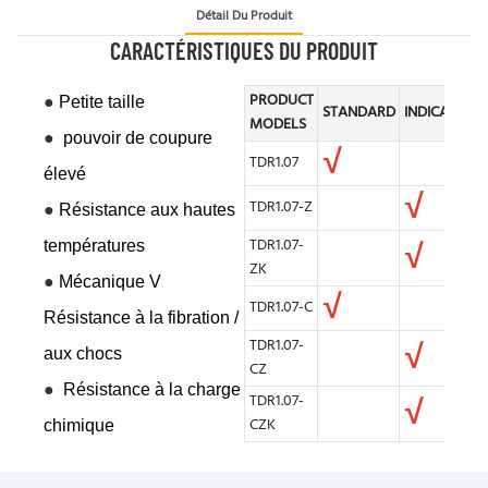
Détail Du Produit
CARACTÉRISTIQUES DU PRODUIT
PRODUCT
●
Petite taille
STANDARD
INDICATOR
MODELS
●
pouvoir de coupure
√
TDR1.07
élevé
√
TDR1.07-Z
●
Résistance aux hautes
TDR1.07-
températures
√
ZK
●
Mécanique V
√
TDR1.07-C
Résistance à la fibration /
TDR1.07-
√
aux chocs
CZ
●
Résistance à la charge
TDR1.07-
√
CZK
chimique