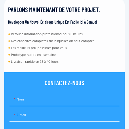
PARLONS MAINTENANT DE VOTRE PROJET.
Développer Un Nouvel Éclairage Unique Est Facile Ici À Samuel.
●
Retour d'information professionnel sous 8 heures
●
Des capacités complètes sur lesquelles on peut compter
●
Les meilleurs prix possibles pour vous
●
Prototype rapide en 1 semaine
●
Livraison rapide en 35 à 40 jours
CONTACTEZ-NOUS
Nom
E-Mail