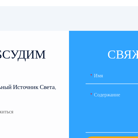
ОБСУДИМ
СВЯ
Имя
ьный Источник Света.
Содержание
житься