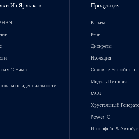
лки Из Ярлыков
Продукция
ВНАЯ
Разъем
ние
Реле
с
Дискреты
сти
Изоляция
аться С Нами
Силовые Устройства
Модуль Питания
тика конфиденциальности
MCU
Хрустальный Генерат
Power IC
Интерфейс & Автобус