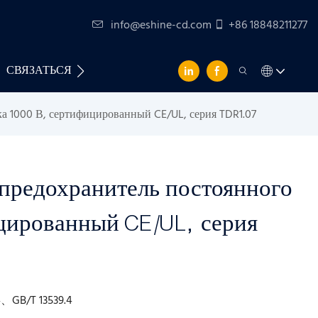
info@eshine-cd.com
+86 18848211277
СВЯЗАТЬСЯ С НАМИ
а 1000 В, сертифицированный CE/UL, серия TDR1.07
предохранитель постоянного
ицированный CE/UL, серия
、GB/T 13539.4