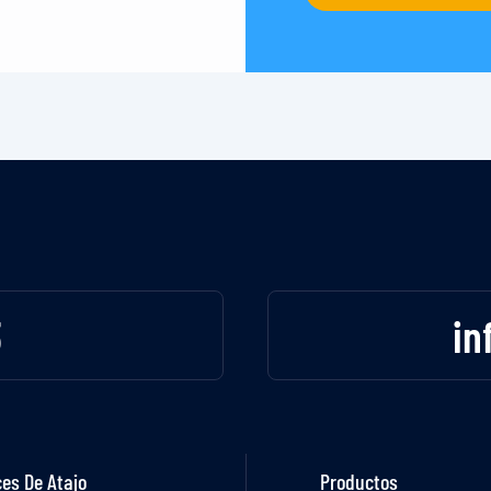
3
in
es De Atajo
Productos