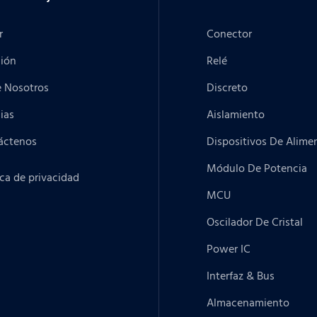
r
Conector
ción
Relé
e Nosotros
Discreto
ias
Aislamiento
áctenos
Dispositivos De Alime
Módulo De Potencia
ica de privacidad
MCU
Oscilador De Cristal
Power IC
Interfaz & Bus
Almacenamiento