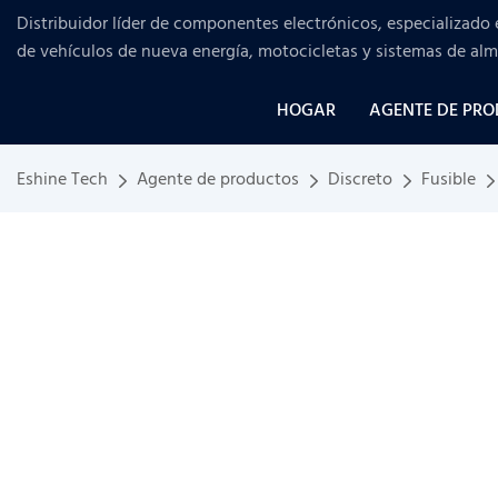
Distribuidor líder de componentes electrónicos, especializado 
de vehículos de nueva energía, motocicletas y sistemas de al
HOGAR
AGENTE DE PR
Eshine Tech
Agente de productos
Discreto
Fusible