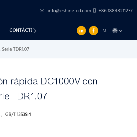
info@eshine-cd.com
+86 18848211277
S
CONTÁCTENOS
 Serie TDR1.07
ión rápida DC1000V con
erie TDR1.07
、GB/T 13539.4