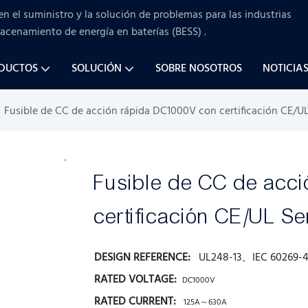
en el suministro y la solución de problemas para
las industrias
macenamiento de energía en baterías (BESS)
.
ODUCTOS
SOLUCIÓN
SOBRE NOSOTROS
NOTICIA
Fusible de CC de acción rápida DC1000V con certificación CE/UL
Fusible de CC de acc
certificación CE/UL S
DESIGN REFERENCE:
UL248-13、IEC 60269-4
RATED VOLTAGE:
DC1000V
RATED CURRENT:
125A～630A