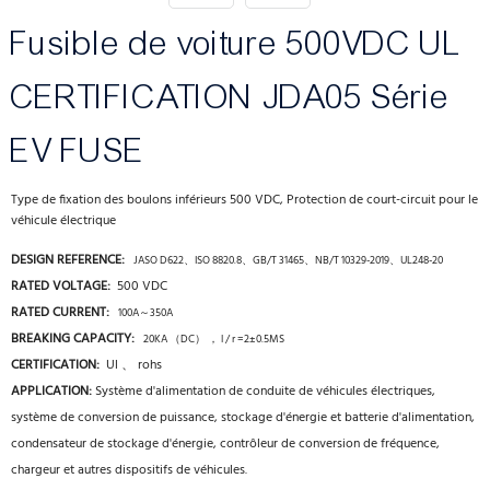
Fusible de voiture 500VDC UL
CERTIFICATION JDA05 Série
EV FUSE
Type de fixation des boulons inférieurs 500 VDC, Protection de court-circuit pour le
véhicule électrique
DESIGN REFERENCE:
JASO D622、ISO 8820.8、GB/T 31465、NB/T 10329-2019、UL248-20
RATED VOLTAGE:
500
VDC
RATED CURRENT:
100A～350A
BREAKING CAPACITY:
20KA （DC） ， l / r =2±0.5MS
CERTIFICATION:
Ul 、 rohs
APPLICATION:
Système d'alimentation de conduite de véhicules électriques,
système de conversion de puissance, stockage d'énergie et batterie d'alimentation,
condensateur de stockage d'énergie, contrôleur de conversion de fréquence,
chargeur et autres dispositifs de véhicules.