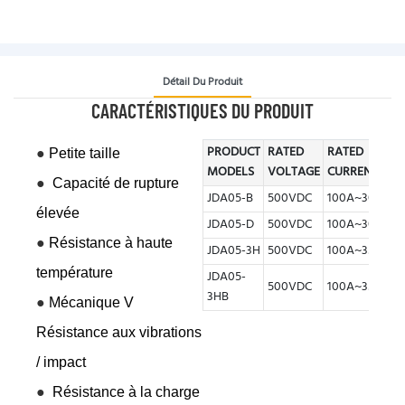
Détail Du Produit
CARACTÉRISTIQUES DU PRODUIT
PRODUCT
RATED
RATED
B
●
Petite taille
MODELS
VOLTAGE
CURRENT
C
●
Capacité de rupture
JDA05-B
500VDC
100A~300A
2
élevée
JDA05-D
500VDC
100A~300A
2
●
Résistance à haute
JDA05-3H
500VDC
100A~350A
2
température
JDA05-
500VDC
100A~350A
2
3HB
●
Mécanique V
Résistance aux vibrations
/ impact
●
Résistance à la charge