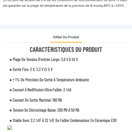
±Précision de tension de 2% sur les conditions de fonctionnement. La série TPL820
est garantie sur la plage de température de la jonction de & moins;40°C à +125°C.
Détail Du Produit
CARACTÉRISTIQUES DU PRODUIT
● Plage De Tension D'entrée Large: 3,6 V À 42 V
● Sortie Fixe: 3 V, 3,3 V Et 5 V
● ± 1% De Précision De Sortie À Température Ambiante
● Courant À Rediffusion Ultra-Faible: 2 ΜA
● Courant De Sortie Maximal: 180 MA
● Tension De Décrochage Basse: 200 MV À 50 MA
● Stable Avec 2,2 ΜF À 22 ΜF De Faible Condensateur En Céramique ESR