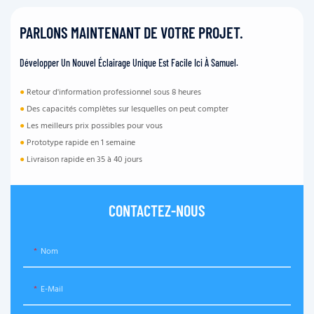
PARLONS MAINTENANT DE VOTRE PROJET.
Développer Un Nouvel Éclairage Unique Est Facile Ici À Samuel.
●
Retour d'information professionnel sous 8 heures
●
Des capacités complètes sur lesquelles on peut compter
●
Les meilleurs prix possibles pour vous
●
Prototype rapide en 1 semaine
●
Livraison rapide en 35 à 40 jours
CONTACTEZ-NOUS
Nom
E-Mail