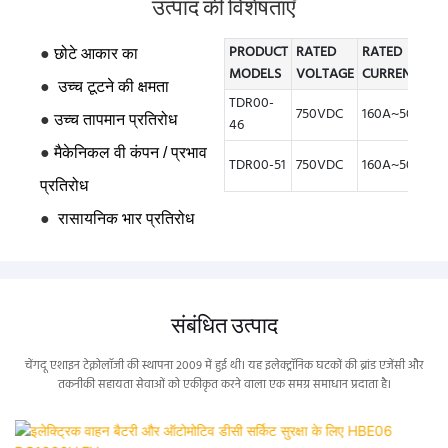
उत्पाद की विशेषताएँ
PRODUCT
RATED
RATED
B
●
छोटे आकार का
MODELS
VOLTAGE
CURRENT
C
●
उच्च टूटने की क्षमता
TDR00-
5
750VDC
160A~500A
●
उच्च तापमान प्रतिरोध
46
प
●
5
मैकेनिकल वी
कंपन / प्रभाव
TDR00-51
750VDC
160A~500A
प
प्रतिरोध
●
रासायनिक भार प्रतिरोध
संबंधित उत्पाद
चेंगदू एशाइन टेक्नोलॉजी की स्थापना 2009 में हुई थी। यह इलेक्ट्रॉनिक घटकों की ब्रांड एजेंसी और
तकनीकी सहायता सेवाओं को एकीकृत करने वाला एक समग्र समाधान प्रदाता है।