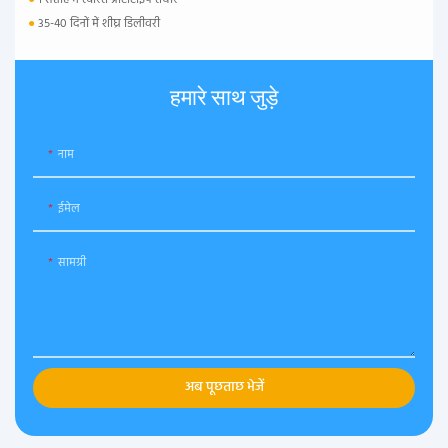
●
1 सप्ताह में त्वरित प्रोटोटाइप तैयार
●
35-40 दिनों में शीघ्र डिलीवरी
हमारे साथ जुड़े
नाम
ईमेल
सामग्री
अब पूछताछ भेजें