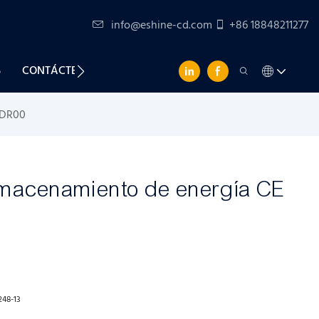
info@eshine-cd.com
+86 18848211277
S
CONTÁCTENOS
TDR00
macenamiento de energía CE
48-13