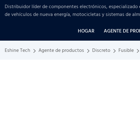
Distribuidor líder de componentes electrónicos, especializado 
de vehículos de nueva energía, motocicletas y sistemas de al
HOGAR
AGENTE DE PR
Eshine Tech
Agente de productos
Discreto
Fusible