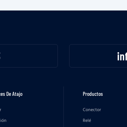
3
in
es De Atajo
Productos
r
Conector
ción
Relé