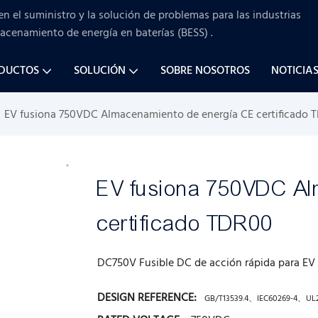
en el suministro y la solución de problemas para
las industrias
macenamiento de energía en baterías (BESS)
.
ODUCTOS
SOLUCIÓN
SOBRE NOSOTROS
NOTICIA
EV fusiona 750VDC Almacenamiento de energía CE certificado 
EV fusiona 750VDC Al
certificado TDR00
DC750V Fusible DC de acción rápida para EV
DESIGN REFERENCE:
GB/T13539.4、IEC60269-4、UL2