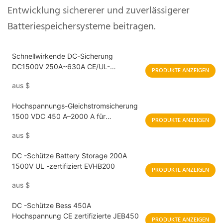
Entwicklung sichererer und zuverlässigerer
Batteriespeichersysteme beitragen.
Schnellwirkende DC-Sicherung
DC1500V 250A~630A CE/UL-
PRODUKTE ANZEIGEN
zertifiziert TDR2.07-B
aus
$
Hochspannungs-Gleichstromsicherung
1500 VDC 450 A–2000 A für
PRODUKTE ANZEIGEN
Energiespeicher, PCS und
aus
$
Ladeanwendungen für
Elektrofahrzeuge
DC -Schütze Battery Storage 200A
1500V UL -zertifiziert EVHB200
PRODUKTE ANZEIGEN
aus
$
DC -Schütze Bess 450A
Hochspannung CE zertifizierte JEB450
PRODUKTE ANZEIGEN