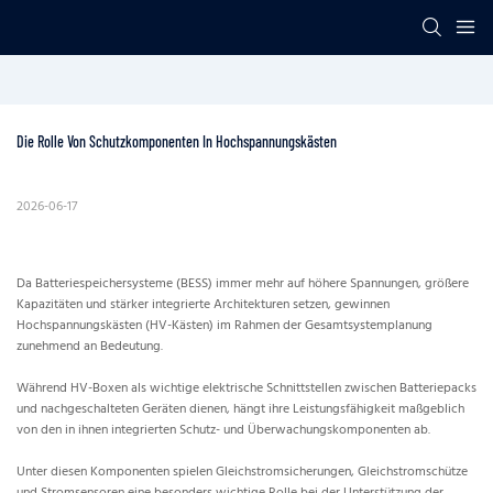
Die Rolle Von Schutzkomponenten In Hochspannungskästen
2026-06-17
Da Batteriespeichersysteme (BESS) immer mehr auf höhere Spannungen, größere
Kapazitäten und stärker integrierte Architekturen setzen, gewinnen
Hochspannungskästen (HV-Kästen) im Rahmen der Gesamtsystemplanung
zunehmend an Bedeutung.
Während HV-Boxen als wichtige elektrische Schnittstellen zwischen Batteriepacks
und nachgeschalteten Geräten dienen, hängt ihre Leistungsfähigkeit maßgeblich
von den in ihnen integrierten Schutz- und Überwachungskomponenten ab.
Unter diesen Komponenten spielen Gleichstromsicherungen, Gleichstromschütze