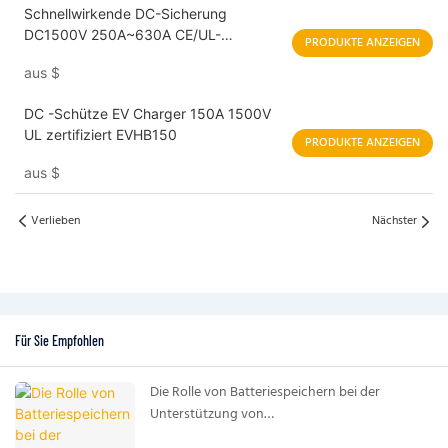
Schnellwirkende DC-Sicherung
DC1500V 250A~630A CE/UL-
PRODUKTE ANZEIGEN
zertifiziert TDR2.07-B
aus
$
DC -Schütze EV Charger 150A 1500V
UL zertifiziert EVHB150
PRODUKTE ANZEIGEN
aus
$
Verlieben
Nächster
Für Sie Empfohlen
Die Rolle von Batteriespeichern bei der
Unterstützung von
Stromversorgungssystemen für KI-