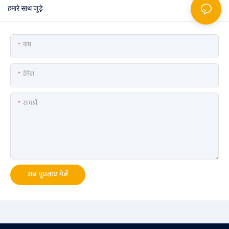
हमारे साथ जुड़े
नाम
ईमेल
सामग्री
अब पूछताछ भेजें