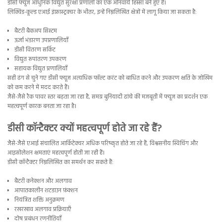
डीसी फ्यूज आधुनिक विद्युत सुरक्षा प्रणाली का एक अनिवार्य हिस्सा बने हुए हैं।
लिक्विड-कूल्ड एआई इंफ्रास्ट्रक्चर के भीतर, इन्हें निम्नलिखित क्षेत्रों में लागू किया जा सकता है:
बैटरी बैकअप सिस्टम
ऊर्जा भंडारण उपप्रणालियाँ
डीसी वितरण सर्किट
विद्युत रूपांतरण उपकरण
सहायक विद्युत प्रणालियाँ
सही ढंग से चुने गए डीसी फ्यूज अत्यधिक फॉल्ट करंट को बाधित करने और उपकरण क्षति के जोखिम
को कम करने में मदद करते हैं।
जैसे-जैसे रैक पावर स्तर बढ़ता जा रहा है, समग्र बुनियादी ढांचे की मजबूती में फ्यूज का प्रदर्शन एक
महत्वपूर्ण कारक बनता जा रहा है।
डीसी कॉन्टैक्टर क्यों महत्वपूर्ण होते जा रहे हैं?
जैसे-जैसे एआई संचालित आर्किटेक्चर अधिक परिष्कृत होते जा रहे हैं, विश्वसनीय स्विचिंग और
आइसोलेशन क्षमताएं महत्वपूर्ण होती जा रही हैं।
डीसी कॉन्टैक्टर निम्नलिखित का समर्थन कर सकते हैं:
बैटरी कनेक्शन और अलगाव
आपातकालीन शटडाउन फ़ंक्शन
नियंत्रित शक्ति अनुक्रमण
रखरखाव अलगाव प्रक्रियाएँ
दोष प्रबंधन रणनीतियाँ