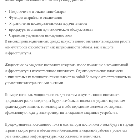
Контакторы постоянного тока могут поддерживать:
Подключение и отключение батареи
Функции аварийного отключения
Управляемая последовательность подачи питания
процедуры изоляции при техническом обслуживании
Стратегии управления неисправностями
В высокопроизводительных средах искусственного интеллекта надежная работа
коммутаторов способствует как непрерывности работы, так и защите
инфраструктуры.
Жидкостное охлаждение позволяет создавать новое поколение высокоплотной
инфраструктуры искусственного интеллекта. Однако увеличение плотности
вычислительных мощностей также влечет за собой большую ответственность за
управление электрическими рисками.
По мере того, как мощность стоек для систем искусственного интеллекта
продолжает расти, операторы будут все больше внимания уделять надежным
архитектурам защиты, сочетающим в себе передовые системы охлаждения,
эффективную подачу электроэнергии и надежные защитные устройства.
Предохранители постоянного тока и контакторы постоянного тока будут и впредь
играть важную роль в обеспечении безопасной и надежной работы в условиях
развивающейся инфраструктуры искусственного интеллекта.