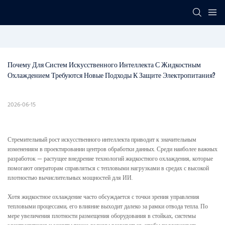
Почему Для Систем Искусственного Интеллекта С Жидкостным 
Охлаждением Требуются Новые Подходы К Защите Электропитания?
2026-06-15
Стремительный рост искусственного интеллекта приводит к значительным
изменениям в проектировании центров обработки данных. Среди наиболее важных
разработок — растущее внедрение технологий жидкостного охлаждения, которые
помогают операторам справляться с тепловыми нагрузками в средах с высокой
плотностью вычислительных мощностей для ИИ.
Хотя жидкостное охлаждение часто обсуждается с точки зрения управления
тепловыми процессами, его влияние выходит далеко за рамки отвода тепла. По
мере увеличения плотности размещения оборудования в стойках, системы