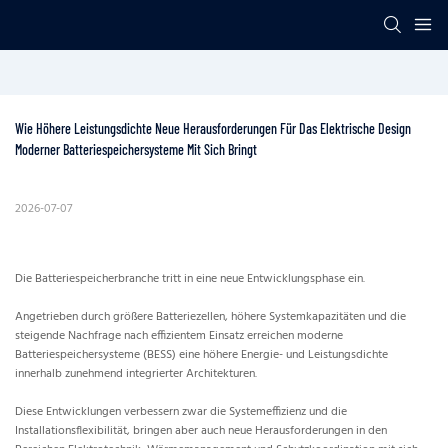
Wie Höhere Leistungsdichte Neue Herausforderungen Für Das Elektrische Design 
Moderner Batteriespeichersysteme Mit Sich Bringt
2026-07-07
Die Batteriespeicherbranche tritt in eine neue Entwicklungsphase ein.
Angetrieben durch größere Batteriezellen, höhere Systemkapazitäten und die
steigende Nachfrage nach effizientem Einsatz erreichen moderne
Batteriespeichersysteme (BESS) eine höhere Energie- und Leistungsdichte
innerhalb zunehmend integrierter Architekturen.
Diese Entwicklungen verbessern zwar die Systemeffizienz und die
Installationsflexibilität, bringen aber auch neue Herausforderungen in den