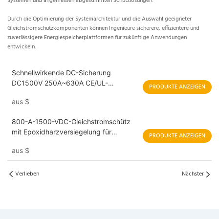
Systemen und angemessen abgestimmten Schutzlösungen.
Durch die Optimierung der Systemarchitektur und die Auswahl geeigneter
Gleichstromschutzkomponenten können Ingenieure sicherere, effizientere und
zuverlässigere Energiespeicherplattformen für zukünftige Anwendungen
entwickeln.
Schnellwirkende DC-Sicherung
DC1500V 250A~630A CE/UL-
PRODUKTE ANZEIGEN
zertifiziert TDR2.07-B
aus
$
800-A-1500-VDC-Gleichstromschütz
mit Epoxidharzversiegelung für
PRODUKTE ANZEIGEN
Energiespeichersysteme im
aus
$
Versorgungsmaßstab,
Elektrofahrzeuge und
Netzanwendungen
Verlieben
Nächster