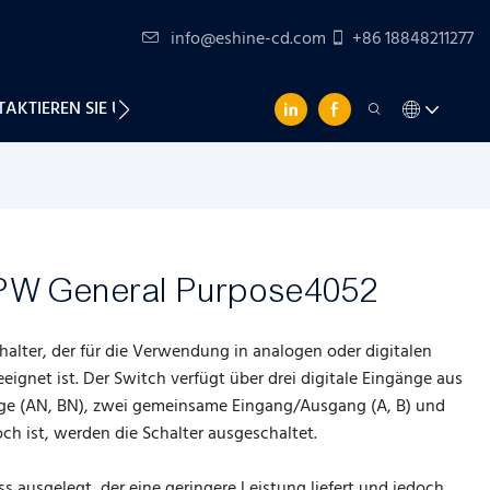
info@eshine-cd.com
+86 18848211277
AKTIEREN SIE UNS
TPW General Purpose4052
alter, der für die Verwendung in analogen oder digitalen
gnet ist. Der Switch verfügt über drei digitale Eingänge aus
ge (AN, BN), zwei gemeinsame Eingang/Ausgang (A, B) und
och ist, werden die Schalter ausgeschaltet.
s ausgelegt, der eine geringere Leistung liefert und jedoch