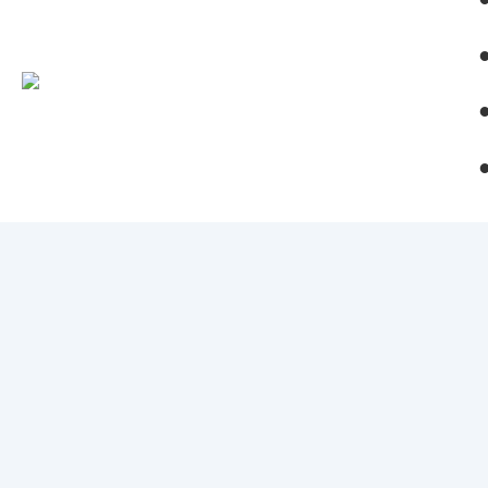
●
●
●