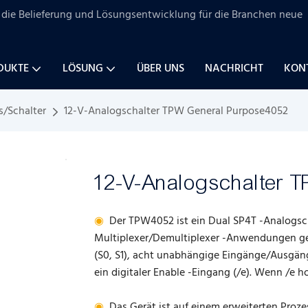
uf die Belieferung und Lösungsentwicklung für
die Branchen
neue
DUKTE
LÖSUNG
ÜBER UNS
NACHRICHT
KONT
s/Schalter
12-V-Analogschalter TPW General Purpose4052
12-V-Analogschalter 
◉
Der TPW4052 ist ein Dual SP4T -Analogsch
Multiplexer/Demultiplexer -Anwendungen geei
(S0, S1), acht unabhängige Eingänge/Ausgän
ein digitaler Enable -Eingang (/e). Wenn /e h
◉
Das Gerät ist auf einem erweiterten Prozes