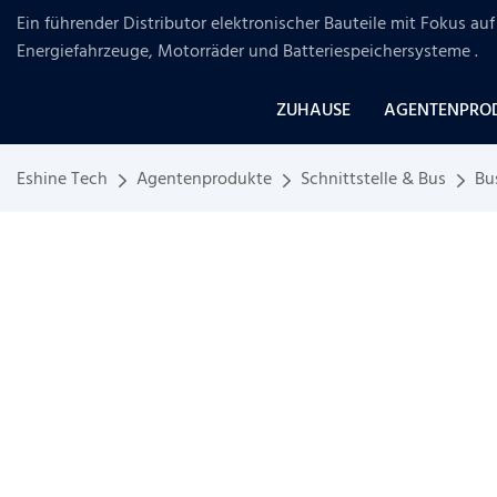
Ein führender Distributor elektronischer Bauteile mit Fokus a
Energiefahrzeuge, Motorräder und Batteriespeichersysteme
.
ZUHAUSE
AGENTENPRO
Eshine Tech
Agentenprodukte
Schnittstelle & Bus
Bu