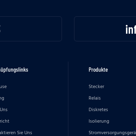
3
in
nüpfungslinks
Produkte
use
Stecker
ng
Relais
 Uns
Diskretes
richt
Isolierung
ktieren Sie Uns
Stromversorgungsgerä