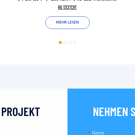
BL13232E
MEHR LESEN
N PROJEKT
NEHMEN S
Name