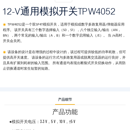
12-V通用模拟开关TPW4052
◉
TPW4052是一个双SP4T模拟开关，适用于模拟或数字多路复用器/弹能器应用
程序。 该开关具有三个数字选择输入（S0，S1），八个独立输入/输出（AN，
BN），两个常见的输入/输出（A，B）和一个数字启用输入（/E）。 当 /e高时，
开关会关闭。
◉
该设备的设计是在增强的过程中设计的，该过程可提供较低的功率耗散，但可
提供高开关速度。 该设备的运行方式与多路复用器或脱离交流器的运行良好，并
且具有扩展到耗材的输入范围。 所有通道均表现出断裂式开关切换动作，从而防
止切换通道时发生短暂的短路。
产品细节
产品功能
●模拟开关电压：3.3 V，5 V，10 V，±5 V