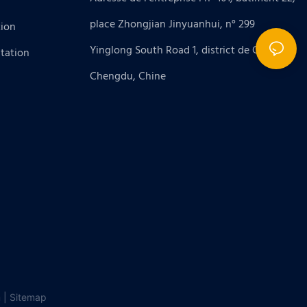
place Zhongjian Jinyuanhui, n° 299
tion
Yinglong South Road 1, district de Gaoxin,
tation
Chengdu, Chine
 |
Sitemap