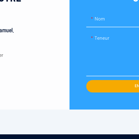
Nom
Samuel.
Teneur
er
E