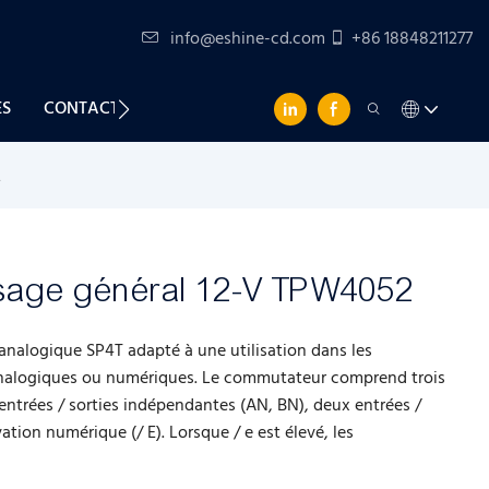
info@eshine-cd.com
+86 18848211277
ES
CONTACTEZ-NOUS
2
usage général 12-V TPW4052
alogique SP4T adapté à une utilisation dans les
 analogiques ou numériques. Le commutateur comprend trois
 entrées / sorties indépendantes (AN, BN), deux entrées /
tion numérique (/ E). Lorsque / e est élevé, les