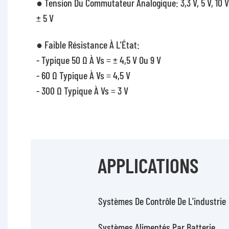
● Tension Du Commutateur Analogique: 3,3 V, 5 V, 10 V
± 5 V
● Faible Résistance À L'État:
- Typique 50 Ω À Vs = ± 4,5 V Ou 9 V
- 60 Ω Typique À Vs = 4,5 V
- 300 Ω Typique À Vs = 3 V
APPLICATIONS
Systèmes De Contrôle De L'industrie
Systèmes Alimentés Par Batterie