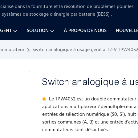
ialisé dans la fourniture et la résolution de problèmes pour
les
s systèmes de stockage d'énergie par batterie (BESS)
.
AGENT
SOLUTION
À PROPOS DE NOUS
NOUVELL
commutateur
Switch analogique à usage général 12-V TPW405
Switch analogique à 
◉
Le TPW4052 est un double commutateur an
applications multiplexeur / démultiplexeur
entrées de sélection numérique (S0, S1), huit
sorties communes (A, B) et une entrée d'activa
commutateurs sont désactivés.