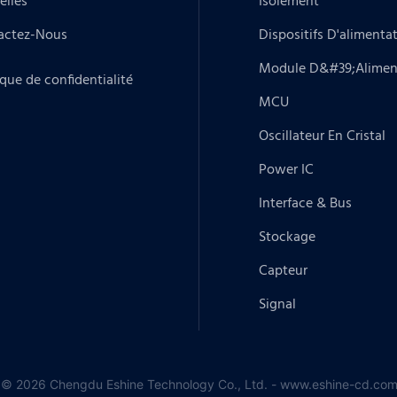
elles
Isolement
actez-Nous
Dispositifs D'alimenta
Module D&#39;alimen
ique de confidentialité
MCU
Oscillateur En Cristal
Power IC
Interface & Bus
Stockage
Capteur
Signal
 © 2026 Chengdu Eshine Technology Co., Ltd. - www.eshine-cd.com