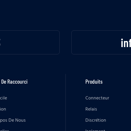
3
in
 De Raccourci
Produits
cile
Connecteur
ion
Relais
opos De Nous
Discrétion