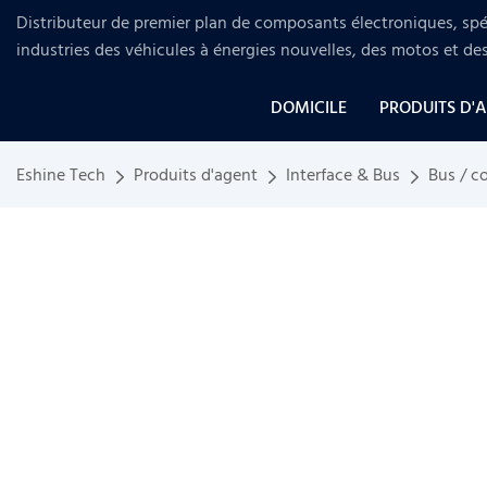
Distributeur de premier plan de composants électroniques, spéc
industries
des véhicules à énergies nouvelles, des motos et de
DOMICILE
PRODUITS D'
Eshine Tech
Produits d'agent
Interface & Bus
Bus / 