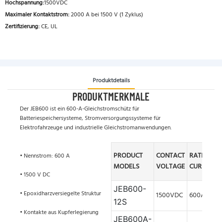
Hochspannung:
1500VDC
Maximaler Kontaktstrom:
2000 A bei 1500 V (1 Zyklus)
Zertifizierung:
CE, UL
Produktdetails
PRODUKTMERKMALE
Der JEB600 ist ein 600-A-Gleichstromschütz für
Batteriespeichersysteme, Stromversorgungssysteme für
Elektrofahrzeuge und industrielle Gleichstromanwendungen.
PRODUCT
CONTACT
RATED
• Nennstrom: 600 A
MODELS
VOLTAGE
CURRENT
• 1500 V DC
JEB600-
• Epoxidharzversiegelte Struktur
1500VDC
600A
12S
• Kontakte aus Kupferlegierung
JEB600A
-