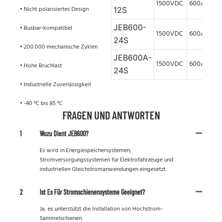
1500VDC
600A
• Nicht polarisiertes Design
12S
JEB600-
• Busbar-kompatibel
1500VDC
600A
24S
• 200.000 mechanische Zyklen
JEB600A-
1500VDC
600A
• Hohe Bruchlast
24S
• Industrielle Zuverlässigkeit
• -40 °C bis 85 °C
FRAGEN UND ANTWORTEN
1
Wozu Dient JEB600?
Es wird in Energiespeichersystemen,
Stromversorgungssystemen für Elektrofahrzeuge und
industriellen Gleichstromanwendungen eingesetzt.
2
Ist Es Für Stromschienensysteme Geeignet?
Ja, es unterstützt die Installation von Hochstrom-
Sammelschienen.