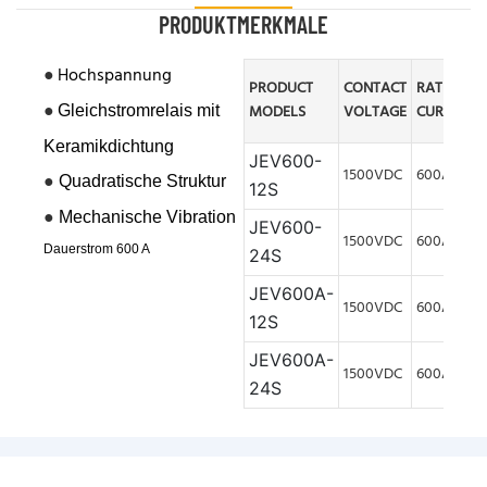
PRODUKTMERKMALE
●
Hochspannung
PRODUCT
CONTACT
RATED
●
MODELS
VOLTAGE
CURRENT
Gleichstromrelais mit
Keramikdichtung
JEV600-
1500VDC
600A
●
Quadratische Struktur
12S
●
Mechanische
Vibration
JEV600-
1500VDC
600A
Dauerstrom 600 A
24S
JEV600A-
1500VDC
600A
12S
JEV600A-
1500VDC
600A
24S