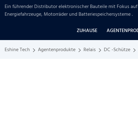
Ein führender Distributor elektronischer Bauteile mit Fokus a
Energiefahrzeuge, Motorräder und Batteriespeichersysteme
.
ZUHAUSE
AGENTENPRO
Eshine Tech
Agentenprodukte
Relais
DC -Schütze