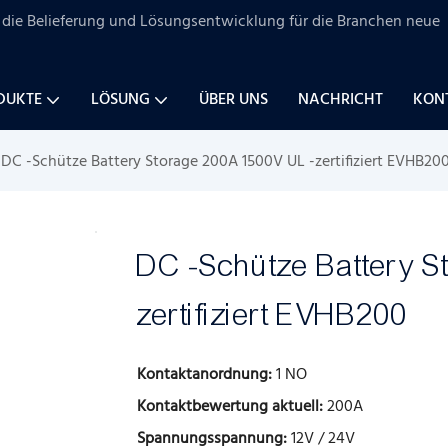
uf die Belieferung und Lösungsentwicklung für
die Branchen
neue
DUKTE
LÖSUNG
ÜBER UNS
NACHRICHT
KONT
DC -Schütze Battery Storage 200A 1500V UL -zertifiziert EVHB20
DC -Schütze Battery S
zertifiziert EVHB200
Kontaktanordnung:
1 NO
Kontaktbewertung aktuell:
200A
Spannungsspannung:
12V / 24V