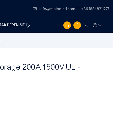
info@eshine-cd.com
+86 18848211277
AKTIEREN SIE UNS
0
torage 200A 1500V UL -