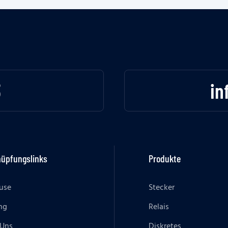
3
in
nüpfungslinks
Produkte
use
Stecker
ng
Relais
 Uns
Diskretes