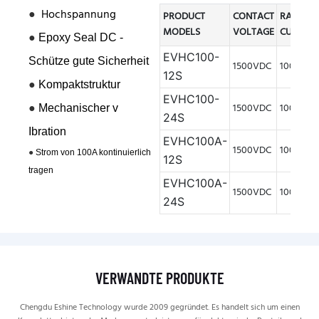
●
Hochspannung
PRODUCT
CONTACT
RATED
MODELS
VOLTAGE
CURREN
●
Epoxy Seal DC -
EVHC100-
Schütze gute Sicherheit
1500VDC
100A
12S
●
Kompaktstruktur
EVHC100-
●
1500VDC
100A
Mechanischer v
24S
Ibration
EVHC100A-
1500VDC
100A
●
Strom von 100A kontinuierlich
12S
tragen
EVHC100A-
1500VDC
100A
24S
VERWANDTE PRODUKTE
Chengdu Eshine Technology wurde 2009 gegründet. Es handelt sich um einen