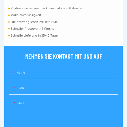
●
Professionelles Feedback innerhalb von 8 Stunden
●
Volle Zuverlässigkeit
●
Die bestmöglichen Preise für Sie
●
Schneller Prototyp in 1 Woche
●
Schnelle Lieferung in 35-40 Tagen
NEHMEN SIE KONTAKT MIT UNS AUF
Name
E-Mail
Inhalt