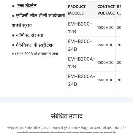
●
उच्च वोल्टेज
PRODUCT
CONTACT
RATED
MODELS
VOLTAGE
CURREN
●
एपॉक्सी सील डीसी संपर्ककर्ता
EVHB200-
अच्छी सुरक्षा
1500VDC
200A
12B
●
कॉम्पैक्ट संरचना
EVHB200-
●
1500VDC
200A
मैकेनिकल वी
इब्रीटेशन
24B
●
वर्तमान 200A को लगातार ले जाना
EVHB200A-
1500VDC
200A
12B
EVHB200A-
1500VDC
200A
24B
संबंधित उत्पाद
चेंगदू एशाइन टेक्नोलॉजी की स्थापना 2009 में हुई थी। यह इलेक्ट्रॉनिक घटकों की ब्रांड एजेंसी और