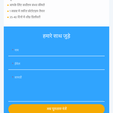
●
आपके लिए सर्वोत्तम संभव कीमतें
●
1 सप्ताह में त्वरित प्रोटोटाइप तैयार
●
35-40 दिनों में शीघ्र डिलीवरी
हमारे साथ जुड़े
नाम
ईमेल
सामग्री
अब पूछताछ भेजें