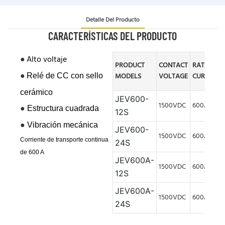
Detalle Del Producto
CARACTERÍSTICAS DEL PRODUCTO
●
Alto voltaje
PRODUCT
CONTACT
RATED
●
MODELS
VOLTAGE
CURRENT
Relé de CC con sello
cerámico
JEV600-
1500VDC
600A
●
Estructura cuadrada
12S
●
Vibración
mecánica
JEV600-
1500VDC
600A
Corriente de transporte continua
24S
de 600 A
JEV600A-
1500VDC
600A
12S
JEV600A-
1500VDC
600A
24S