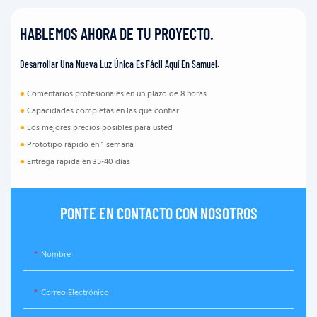
HABLEMOS AHORA DE TU PROYECTO.
Desarrollar Una Nueva Luz Única Es Fácil Aquí En Samuel.
●
Comentarios profesionales en un plazo de 8 horas.
●
Capacidades completas en las que confiar
●
Los mejores precios posibles para usted
●
Prototipo rápido en 1 semana
●
Entrega rápida en 35-40 días
PONTE EN CONTACTO CON NOSOTROS
Nombre
Correo Electrónico