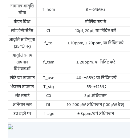
नाममात्र आवृत्ति
f_nom
8 ~ 64MHz
सीमा
कंपन विधा
-
मौलिक रूप से
लोड कैपेसिटेंस
CL
10pf, 20pf, या निर्दिष्ट करें
आवृत्ति सहिष्णुता
f_tol
± 10ppm, ± 20ppm, या निर्दिष्ट करें
(25 ℃ पर)
आवृत्ति बनाम
तापमान
f_tem
± 20ppm, या निर्दिष्ट करें
विशेषताओं
लोटे का तापमान
T_use
-40~+85℃ या निर्दिष्ट करें
भंडारण तापमान
T_stg
-55~+125℃
शंट समाई
C0
3pf अधिकतम
अभियान स्तर
DL
10-200μW अधिकतम (100μW ठेठ)
उम्र बढ़ने पर
f_age
± 3ppm/वर्ष अधिकतम