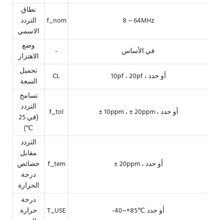
نطاق
8 ~ 64MHz
f_nom
التردد
الاسمي
وضع
في الأساس
-
الاهتزاز
تحميل
10pf ، 20pf ، أو حدد
CL
السعة
تسامح
التردد
± 10ppm ، ± 20ppm ، أو حدد
f_tol
(في 25
℃)
التردد
مقابل
± 20ppm ، أو حدد
f_tem
خصائص
درجة
الحرارة
درجة
-40~+85℃ أو حدد
T_USE
حرارة