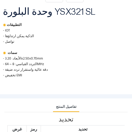
وحدة البلورة YSX321SL
التطبيقات
◉
- IOT
- الذكية يمكن ارتداؤها
- تواصل
سمات
◉
- الأبعاد: 3.20x2.50x0.70mm
- التردد القياسي: 8 ~ 64MHz
- دقة عالية واستقرار تردد ضيقة
- تخفيض EMI
تفاصيل المنتج
تحديد
تحديد
رمز
غرض