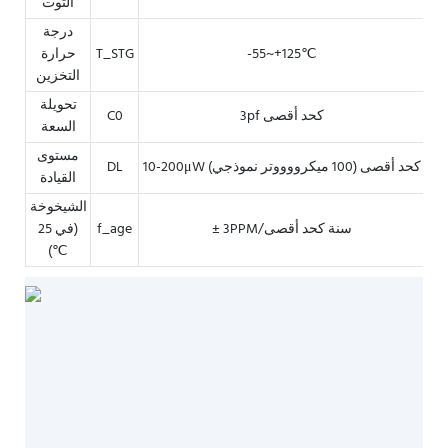
التوت
درجة
-55~+125℃
T_STG
حرارة
التخزين
تحويلة
3pf كحد أقصى
C0
السعة
مستوى
10-200μW كحد أقصى (100 ميكرووووتر نموذجي)
DL
القيادة
الشيخوخة
± 3PPM/سنة كحد أقصى
f_age
(في 25
℃)