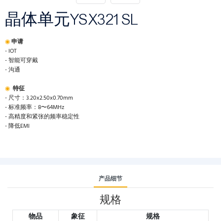
晶体单元YSX321SL
◉
申请
- IOT
- 智能可穿戴
- 沟通
◉
特征
- 尺寸：3.20x2.50x0.70mm
- 标准频率：8〜64MHz
- 高精度和紧张的频率稳定性
- 降低EMI
产品细节
规格
物品
象征
规格