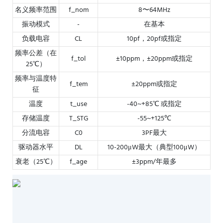
名义频率范围
f_nom
8〜64MHz
振动模式
-
在基本
负载电容
CL
10pf，20pf或指定
频率公差（在
f_tol
±10ppm，±20ppm或指定
25℃）
频率与温度特
f_tem
±20ppm或指定
征
温度
t_use
-40~+85℃ 或指定
存储温度
T_STG
-55~+125℃
分流电容
C0
3PF最大
驱动器水平
DL
10-200μW最大（典型100μW）
衰老（25℃）
f_age
±3ppm/年最多