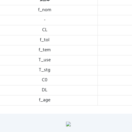
प्रतीक
f_nom
-
CL
f_tol
f_tem
T_use
T_stg
C0
DL
f_age