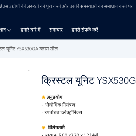
बीईएस
उद्योगों की
जरूरतों को पूरा करने और उनकी समस्याओं का समाधान करने पर
धान
हमारे बारे में
समाचार
हमसे संपर्क करें
िस्टल यूनिट YSX530GA ग्लास सील
क्रिस्टल यूनिट YSX530G
◉
अनुप्रयोग
- औद्योगिक नियंत्रण
- उपभोक्ता इलेक्ट्रॉनिक्स
◉
विशेषताएँ
- आयाम: 5.00 x3.20 x 1.2 मिमी