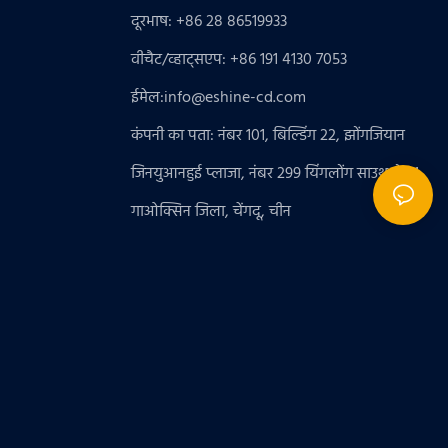
दूरभाष: +86 28 86519933
वीचैट/व्हाट्सएप: +86 191 4130 7053
ईमेल:
info@eshine-cd.com
कंपनी का पता: नंबर 101, बिल्डिंग 22, झोंगजियान
जिनयुआनहुई प्लाजा, नंबर 299 यिंगलोंग साउथ रोड 1,
गाओक्सिन जिला, चेंगदू, चीन