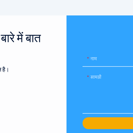
रे में बात
नाम
 है।
सामग्री