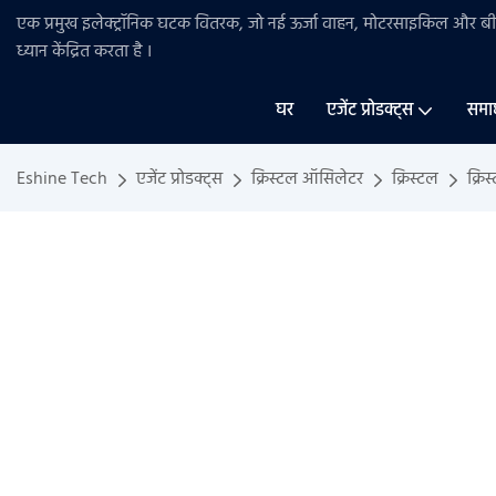
एक प्रमुख इलेक्ट्रॉनिक घटक वितरक, जो नई ऊर्जा वाहन, मोटरसाइकिल और 
ध्यान केंद्रित करता है
।
घर
एजेंट प्रोडक्ट्स
समा
Eshine Tech
एजेंट प्रोडक्ट्स
क्रिस्टल ऑसिलेटर
क्रिस्टल
क्र