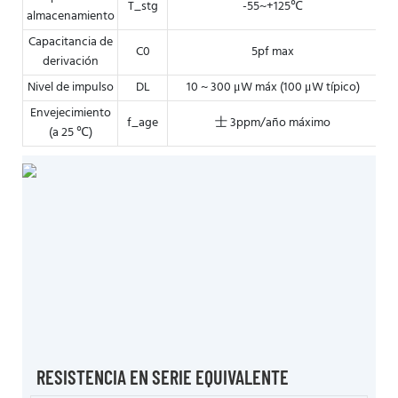
T_stg
-55~+125℃
almacenamiento
Capacitancia de
C0
5pf max
derivación
Nivel de impulso
DL
10 ~ 300 μW máx (100 μW típico)
Envejecimiento
f_age
士 3ppm/año máximo
(a 25 ℃)
RESISTENCIA EN SERIE EQUIVALENTE