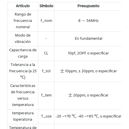
Artículo
Símbolo
Presupuesto
Rango de
frecuencia
f_nom
8 ～ 54MHz
nominal
Modo de
-
En fundamental
vibración
Capacitancia de
CL
10pf, 2OPF o especificar
carga
Tolerancia a la
frecuencia (a 25
f_tol
士 10ppm, ± 20ppm, o especificar
℃)
Características
de frecuencia
f_tem
士 20ppm, o especificar
versus
temperatura
temperatura
T_use
-20 ~+70 ℃, -40 ~+85 ℃, o especificar
loperatoria
Temperatura de