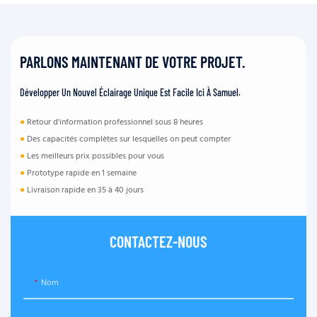
PARLONS MAINTENANT DE VOTRE PROJET.
Développer Un Nouvel Éclairage Unique Est Facile Ici À Samuel.
●
Retour d'information professionnel sous 8 heures
●
Des capacités complètes sur lesquelles on peut compter
●
Les meilleurs prix possibles pour vous
●
Prototype rapide en 1 semaine
●
Livraison rapide en 35 à 40 jours
CONTACTEZ-NOUS
Nom