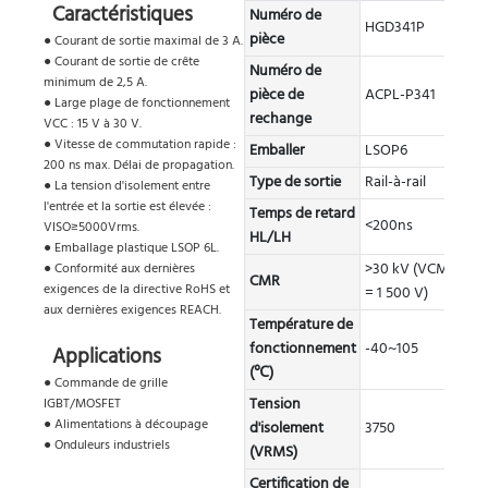
Caractéristiques
Numéro de
HGD341P
pièce
● Courant de sortie maximal de 3 A.
● Courant de sortie de crête
Numéro de
minimum de 2,5 A.
pièce de
ACPL-P341
● Large plage de fonctionnement
rechange
VCC : 15 V à 30 V.
● Vitesse de commutation rapide :
Emballer
LSOP6
200 ns max. Délai de propagation.
Type de sortie
Rail-à-rail
● La tension d'isolement entre
l'entrée et la sortie est élevée :
Temps de retard
<200ns
VISO≥5000Vrms.
HL/LH
● Emballage plastique LSOP 6L.
>30 kV (VCM
● Conformité aux dernières
CMR
exigences de la directive RoHS et
= 1 500 V)
aux dernières exigences REACH.
Température de
fonctionnement
-40~105
Applications
(℃)
● Commande de grille
Tension
IGBT/MOSFET
● Alimentations à découpage
d'isolement
3750
● Onduleurs industriels
(VRMS)
Certification de