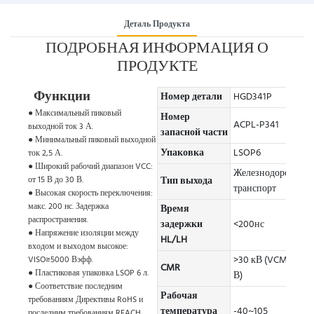
Деталь Продукта
ПОДРОБНАЯ ИНФОРМАЦИЯ О
ПРОДУКТЕ
Функции
Номер детали
HGD341P
● Максимальный пиковый
Номер
ACPL-P341
выходной ток 3 А.
запасной части
● Минимальный пиковый выходной
Упаковка
LSOP6
ток 2,5 А.
● Широкий рабочий диапазон VCC:
Железнодорожный
от 15 В до 30 В.
Тип выхода
транспорт
● Высокая скорость переключения:
макс. 200 нс. Задержка
Время
распространения.
задержки
<200нс
● Напряжение изоляции между
HL/LH
входом и выходом высокое:
>30 кВ (VCM=1500
VISO≥5000 Вэфф.
CMR
● Пластиковая упаковка LSOP 6 л.
В)
● Соответствие последним
Рабочая
требованиям Директивы RoHS и
температура
-40~105
последним требованиям REACH.