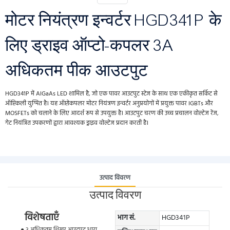
मोटर नियंत्रण इन्वर्टर HGD341P के
लिए ड्राइव ऑप्टो-कपलर 3A
अधिकतम पीक आउटपुट
HGD341P में AlGaAs LED शामिल है, जो एक पावर आउटपुट स्टेज के साथ एक एकीकृत सर्किट से
ऑप्टिकली युग्मित है। यह ऑप्टोकपलर मोटर नियंत्रण इन्वर्टर अनुप्रयोगों में प्रयुक्त पावर IGBTs और
MOSFETs को चलाने के लिए आदर्श रूप से उपयुक्त है। आउटपुट चरण की उच्च प्रचालन वोल्टेज रेंज,
गेट नियंत्रित उपकरणों द्वारा आवश्यक ड्राइव वोल्टेज प्रदान करती है।
उत्पाद विवरण
उत्पाद विवरण
विशेषताएँ
भाग सं.
HGD341P
● 3 अधिकतम शिखर आउटपुट धारा.