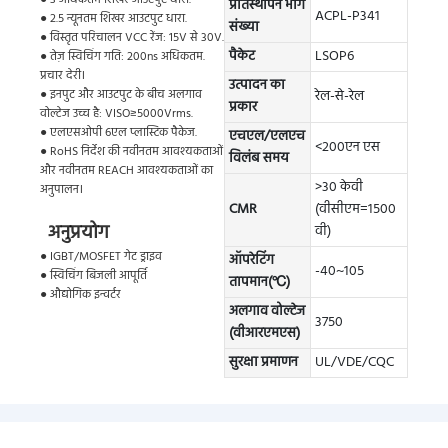
प्रतिस्थापन भाग
ACPL-P341
● 2.5 न्यूनतम शिखर आउटपुट धारा.
संख्या
● विस्तृत परिचालन VCC रेंज: 15V से 30V.
पैकेट
LSOP6
● तेज़ स्विचिंग गति: 200ns अधिकतम.
प्रचार देरी।
उत्पादन का
● इनपुट और आउटपुट के बीच अलगाव
रेल-से-रेल
प्रकार
वोल्टेज उच्च है: VISO≥5000Vrms.
● एलएसओपी 6एल प्लास्टिक पैकेज.
एचएल/एलएच
<200एन एस
● RoHS निर्देश की नवीनतम आवश्यकताओं
विलंब समय
और नवीनतम REACH आवश्यकताओं का
>30 केवी
अनुपालन।
CMR
(वीसीएम=1500
अनुप्रयोग
वी)
● IGBT/MOSFET गेट ड्राइव
ऑपरेटिंग
-40~105
● स्विचिंग बिजली आपूर्ति
तापमान(℃)
● औद्योगिक इन्वर्टर
अलगाव वोल्टेज
3750
(वीआरएमएस)
सुरक्षा प्रमाणन
UL/VDE/CQC