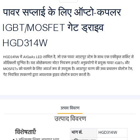
पावर सप्लाई के लिए ऑप्टो-कपलर
IGBT/MOSFET गेट ड्राइव
HGD314W
HGD341W में AlGaAs LED शामिल है, जो एक पावर आउटपुट स्टेज के साथ एक एकीकृत सर्किट से
ऑप्टिकली युग्मित है। यह ऑप्टोकपलर मोटर नियंत्रण इन्वर्टर अनुप्रयोगों में प्रयुक्त पावर IGBTs और
MOSFETs को चलाने के लिए आदर्श रूप से उपयुक्त है। आउटपुट चरण की उच्च प्रचालन वोल्टेज रेंज,
गेट नियंत्रित उपकरणों द्वारा आवश्यक ड्राइव वोल्टेज प्रदान करती है।
उत्पाद विवरण
उत्पाद विवरण
विशेषताएँ
भाग सं.
HGD314W
● 3 अधिकतम शिखर आउटपुट धारा.