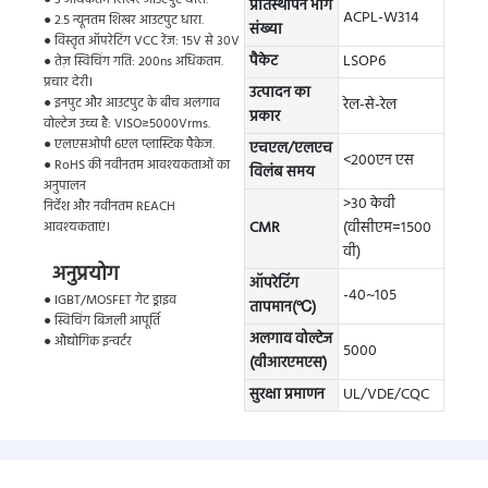
प्रतिस्थापन भाग
ACPL-W314
● 2.5 न्यूनतम शिखर आउटपुट धारा.
संख्या
● विस्तृत ऑपरेटिंग VCC रेंज: 15V से 30V
पैकेट
LSOP6
● तेज़ स्विचिंग गति: 200ns अधिकतम.
प्रचार देरी।
उत्पादन का
● इनपुट और आउटपुट के बीच अलगाव
रेल-से-रेल
प्रकार
वोल्टेज उच्च है: VISO≥5000Vrms.
● एलएसओपी 6एल प्लास्टिक पैकेज.
एचएल/एलएच
<200एन एस
● RoHS की नवीनतम आवश्यकताओं का
विलंब समय
अनुपालन
>30 केवी
निर्देश और नवीनतम REACH
CMR
(वीसीएम=1500
आवश्यकताएं।
वी)
अनुप्रयोग
ऑपरेटिंग
-40~105
● IGBT/MOSFET गेट ड्राइव
तापमान(℃)
● स्विचिंग बिजली आपूर्ति
अलगाव वोल्टेज
● औद्योगिक इन्वर्टर
5000
(वीआरएमएस)
सुरक्षा प्रमाणन
UL/VDE/CQC