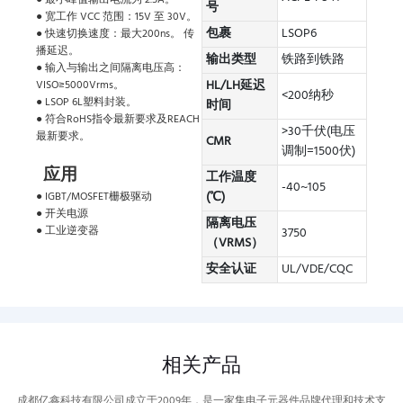
号
● 宽工作 VCC 范围：15V 至 30V。
包裹
LSOP6
● 快速切换速度：最大200ns。 传
播延迟。
输出类型
铁路到铁路
● 输入与输出之间隔离电压高：
HL/LH延迟
VISO≥5000Vrms。
<200纳秒
● LSOP 6L塑料封装。
时间
● 符合RoHS指令最新要求及REACH
>30千伏(电压
最新要求。
CMR
调制=1500伏)
应用
工作温度
-40~105
(℃)
● IGBT/MOSFET栅极驱动
● 开关电源
隔离电压
● 工业逆变器
3750
（VRMS）
安全认证
UL/VDE/CQC
相关产品
成都亿鑫科技有限公司成立于2009年，是一家集电子元器件品牌代理和技术支