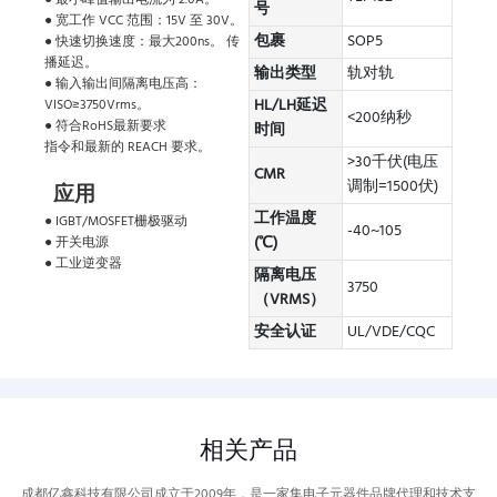
号
● 宽工作 VCC 范围：15V 至 30V。
包裹
SOP5
● 快速切换速度：最大200ns。 传
播延迟。
输出类型
轨对轨
● 输入输出间隔离电压高：
HL/LH延迟
VISO≥3750Vrms。
<200纳秒
● 符合RoHS最新要求
时间
指令和最新的 REACH 要求。
>30千伏(电压
CMR
调制=1500伏)
应用
工作温度
● IGBT/MOSFET栅极驱动
-40~105
(℃)
● 开关电源
● 工业逆变器
隔离电压
3750
（VRMS）
安全认证
UL/VDE/CQC
相关产品
成都亿鑫科技有限公司成立于2009年，是一家集电子元器件品牌代理和技术支