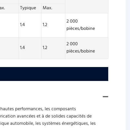
ax.
Typique
Max.
2 000
2
1.4
1.2
pièces/bobine
2 000
2
1.4
1.2
pièces/bobine
fs hautes performances, les composants
rication avancées et à de solides capacités de
nique automobile, les systèmes énergétiques, les