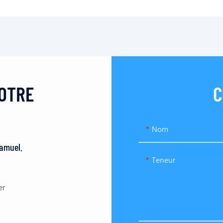
VOTRE
C
Nom
Samuel.
Teneur
er