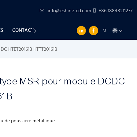
info@eshine-cd.com
+86 18848211277
ES
CONTACTEZ-NOUS
CDC HTET20161B HTTT20161B
e type MSR pour module DCDC
61B
au de poussière métallique.