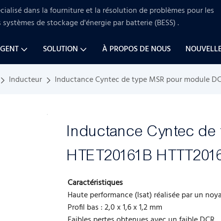
ialisé dans la fourniture et la résolution de problèmes pour
les
s systèmes de stockage d'énergie par batterie (BESS)
.
AGENT
SOLUTION
À PROPOS DE NOUS
NOUVELL
Inducteur
Inductance Cyntec de type MSR pour module D
Inductance Cyntec d
HTET20161B HTTT201
Caractéristiques
Haute performance (Isat) réalisée par un noy
Profil bas : 2,0 x 1,6 x 1,2 mm
Faibles pertes obtenues avec un faible DCR