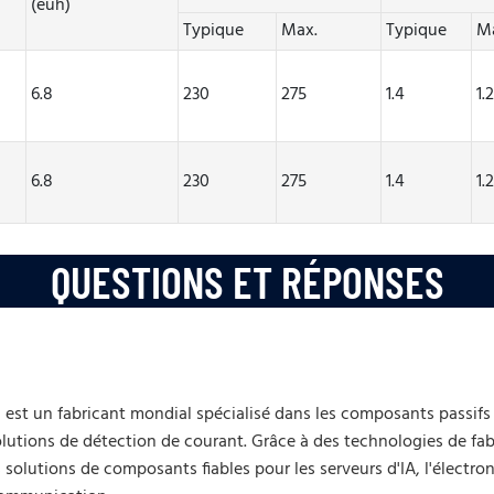
(euh)
Typique
Max.
Typique
M
6.8
230
275
1.4
1.
6.8
230
275
1.4
1.
QUESTIONS ET RÉPONSES
ta, est un fabricant mondial spécialisé dans les composants passi
lutions de détection de courant. Grâce à des technologies de fab
solutions de composants fiables pour les serveurs d'IA, l'électro