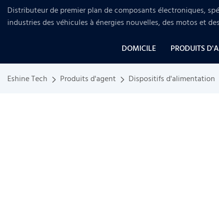
Distributeur de premier plan de composants électroniques, spéc
industries
des véhicules à énergies nouvelles, des motos et de
DOMICILE
PRODUITS D'
Eshine Tech
Produits d'agent
Dispositifs d'alimentation