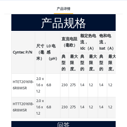
产品详情
产品规格
额定热电
饱和电
直流电阻
流，
流，
（毫欧）
尺寸
L0 电
Idc（A）
Isat（A）
Cyntec P/N
（毫
感
包裹
典
最大
典
最大
典
最大
米）
（μH）
型
限
型
限
型
限
的
度。
的
度。
的
度。
2.0 x
每卷
HTET20161B-
1.6 x
6.8
230
275
1.4
1.2
1.4
1.2
200
6R8MSR
1.2
个
2.0 x
每卷
HTTT20161B-
1.6 x
6.8
230
275
1.4
1.2
1.4
1.2
200
6R8MSR
1.2
个
问答