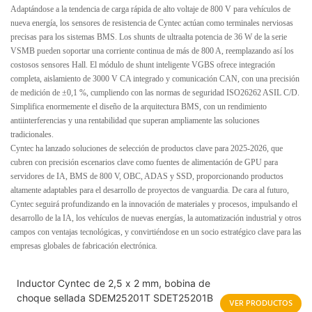
Adaptándose a la tendencia de carga rápida de alto voltaje de 800 V para vehículos de
nueva energía, los sensores de resistencia de Cyntec actúan como terminales nerviosas
precisas para los sistemas BMS. Los shunts de ultraalta potencia de 36 W de la serie
VSMB pueden soportar una corriente continua de más de 800 A, reemplazando así los
costosos sensores Hall. El módulo de shunt inteligente VGBS ofrece integración
completa, aislamiento de 3000 V CA integrado y comunicación CAN, con una precisión
de medición de ±0,1 %, cumpliendo con las normas de seguridad ISO26262 ASIL C/D.
Simplifica enormemente el diseño de la arquitectura BMS, con un rendimiento
antiinterferencias y una rentabilidad que superan ampliamente las soluciones
tradicionales.
Cyntec ha lanzado soluciones de selección de productos clave para 2025-2026, que
cubren con precisión escenarios clave como fuentes de alimentación de GPU para
servidores de IA, BMS de 800 V, OBC, ADAS y SSD, proporcionando productos
altamente adaptables para el desarrollo de proyectos de vanguardia. De cara al futuro,
Cyntec seguirá profundizando en la innovación de materiales y procesos, impulsando el
desarrollo de la IA, los vehículos de nuevas energías, la automatización industrial y otros
campos con ventajas tecnológicas, y convirtiéndose en un socio estratégico clave para las
empresas globales de fabricación electrónica.
Inductor Cyntec de 2,5 x 2 mm, bobina de
choque sellada SDEM25201T SDET25201B
VER PRODUCTOS