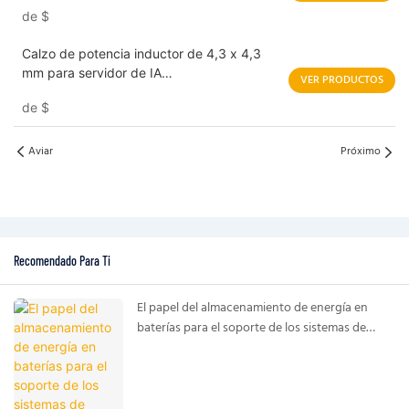
de
$
Calzo de potencia inductor de 4,3 x 4,3
mm para servidor de IA
VER PRODUCTOS
HBED042T/HBED043T/HBTD042T/HBTD0
de
$
43T
Aviar
Próximo
Recomendado Para Ti
El papel del almacenamiento de energía en
baterías para el soporte de los sistemas de
alimentación de centros de datos de IA