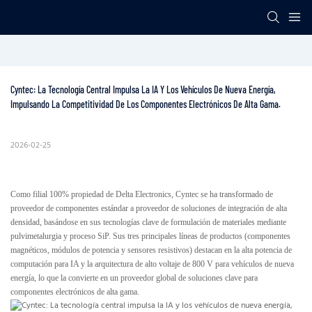
Cyntec: La Tecnología Central Impulsa La IA Y Los Vehículos De Nueva Energía, 
Impulsando La Competitividad De Los Componentes Electrónicos De Alta Gama.
2026-02-25
Como filial 100% propiedad de Delta Electronics, Cyntec se ha transformado de
proveedor de componentes estándar a proveedor de soluciones de integración de alta
densidad, basándose en sus tecnologías clave de formulación de materiales mediante
pulvimetalurgia y proceso SiP. Sus tres principales líneas de productos (componentes
magnéticos, módulos de potencia y sensores resistivos) destacan en la alta potencia de
computación para IA y la arquitectura de alto voltaje de 800 V para vehículos de nueva
energía, lo que la convierte en un proveedor global de soluciones clave para
componentes electrónicos de alta gama.