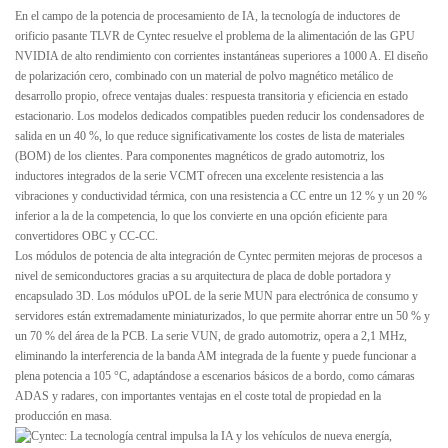
En el campo de la potencia de procesamiento de IA, la tecnología de inductores de
orificio pasante TLVR de Cyntec resuelve el problema de la alimentación de las GPU
NVIDIA de alto rendimiento con corrientes instantáneas superiores a 1000 A. El diseño
de polarización cero, combinado con un material de polvo magnético metálico de
desarrollo propio, ofrece ventajas duales: respuesta transitoria y eficiencia en estado
estacionario. Los modelos dedicados compatibles pueden reducir los condensadores de
salida en un 40 %, lo que reduce significativamente los costes de lista de materiales
(BOM) de los clientes. Para componentes magnéticos de grado automotriz, los
inductores integrados de la serie VCMT ofrecen una excelente resistencia a las
vibraciones y conductividad térmica, con una resistencia a CC entre un 12 % y un 20 %
inferior a la de la competencia, lo que los convierte en una opción eficiente para
convertidores OBC y CC-CC.
Los módulos de potencia de alta integración de Cyntec permiten mejoras de procesos a
nivel de semiconductores gracias a su arquitectura de placa de doble portadora y
encapsulado 3D. Los módulos uPOL de la serie MUN para electrónica de consumo y
servidores están extremadamente miniaturizados, lo que permite ahorrar entre un 50 % y
un 70 % del área de la PCB. La serie VUN, de grado automotriz, opera a 2,1 MHz,
eliminando la interferencia de la banda AM integrada de la fuente y puede funcionar a
plena potencia a 105 °C, adaptándose a escenarios básicos de a bordo, como cámaras
ADAS y radares, con importantes ventajas en el coste total de propiedad en la
producción en masa.