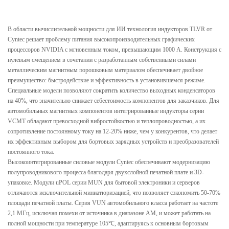
В области вычислительной мощности для ИИ технология индукторов TLVR от
Cyntec решает проблему питания высокопроизводительных графических
процессоров NVIDIA с мгновенным током, превышающим 1000 А. Конструкция с
нулевым смещением в сочетании с разработанным собственными силами
металлическим магнитным порошковым материалом обеспечивает двойное
преимущество: быстродействие и эффективность в установившемся режиме.
Специальные модели позволяют сократить количество выходных конденсаторов
на 40%, что значительно снижает себестоимость компонентов для заказчиков. Для
автомобильных магнитных компонентов интегрированные индукторы серии
VCMT обладают превосходной вибростойкостью и теплопроводностью, а их
сопротивление постоянному току на 12-20% ниже, чем у конкурентов, что делает
их эффективным выбором для бортовых зарядных устройств и преобразователей
постоянного тока.
Высокоинтегрированные силовые модули Cyntec обеспечивают модернизацию
полупроводникового процесса благодаря двухслойной печатной плате и 3D-
упаковке. Модули uPOL серии MUN для бытовой электроники и серверов
отличаются исключительной миниатюризацией, что позволяет сэкономить 50-70%
площади печатной платы. Серия VUN автомобильного класса работает на частоте
2,1 МГц, исключая помехи от источника в диапазоне AM, и может работать на
полной мощности при температуре 105℃, адаптируясь к основным бортовым