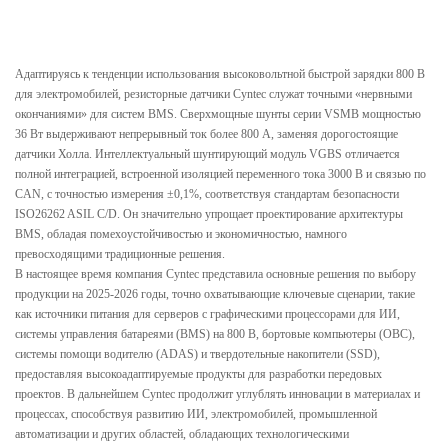
Адаптируясь к тенденции использования высоковольтной быстрой зарядки 800 В
для электромобилей, резисторные датчики Cyntec служат точными «нервными
окончаниями» для систем BMS. Сверхмощные шунты серии VSMB мощностью
36 Вт выдерживают непрерывный ток более 800 А, заменяя дорогостоящие
датчики Холла. Интеллектуальный шунтирующий модуль VGBS отличается
полной интеграцией, встроенной изоляцией переменного тока 3000 В и связью по
CAN, с точностью измерения ±0,1%, соответствуя стандартам безопасности
ISO26262 ASIL C/D. Он значительно упрощает проектирование архитектуры
BMS, обладая помехоустойчивостью и экономичностью, намного
превосходящими традиционные решения.
В настоящее время компания Cyntec представила основные решения по выбору
продукции на 2025-2026 годы, точно охватывающие ключевые сценарии, такие
как источники питания для серверов с графическими процессорами для ИИ,
системы управления батареями (BMS) на 800 В, бортовые компьютеры (OBC),
системы помощи водителю (ADAS) и твердотельные накопители (SSD),
предоставляя высокоадаптируемые продукты для разработки передовых
проектов. В дальнейшем Cyntec продолжит углублять инновации в материалах и
процессах, способствуя развитию ИИ, электромобилей, промышленной
автоматизации и других областей, обладающих технологическими