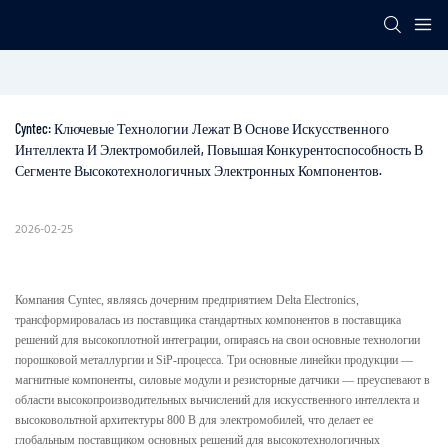
Cyntec: Ключевые Технологии Лежат В Основе Искусственного 
Интеллекта И Электромобилей, Повышая Конкурентоспособность В 
Сегменте Высокотехнологичных Электронных Компонентов.
2026-02-25
Компания Cyntec, являясь дочерним предприятием Delta Electronics,
трансформировалась из поставщика стандартных компонентов в поставщика
решений для высокоплотной интеграции, опираясь на свои основные технологии
порошковой металлургии и SiP-процесса. Три основные линейки продукции —
магнитные компоненты, силовые модули и резисторные датчики — преуспевают в
области высокопроизводительных вычислений для искусственного интеллекта и
высоковольтной архитектуры 800 В для электромобилей, что делает ее
глобальным поставщиком основных решений для высокотехнологичных