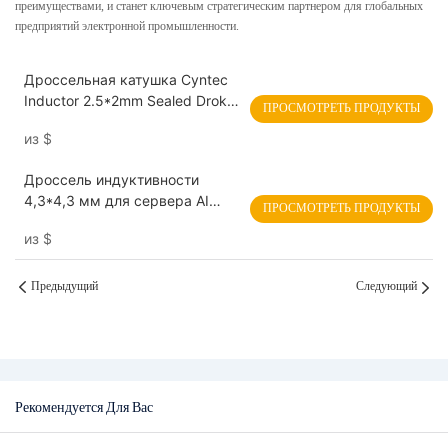
преимуществами, и станет ключевым стратегическим партнером для глобальных
предприятий электронной промышленности.
Дроссельная катушка Cyntec
Inductor 2.5*2mm Sealed Droke
ПРОСМОТРЕТЬ ПРОДУКТЫ
Coil SDEM25201T SDET25201B
из
$
Дроссель индуктивности
4,3*4,3 мм для сервера AI
ПРОСМОТРЕТЬ ПРОДУКТЫ
HBED042T/HBED043T/HBTD042
из
$
T/HBTD043T
Предыдущий
Следующий
Рекомендуется Для Вас