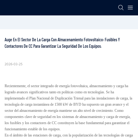
Auge En El Sector De La Carga Con Almacenamiento Fotovoltaico: Fusibles Y 
Contactores De CC Para Garantizar La Seguridad De Los Equipos.
2026-03-25
Recientemente, el sector integrado de energía fotovoltaica, almacenamiento y carga ha
logrado avances significativos tanto en políticas como en tecnologías. Se ha
implementado el Plan Nacional de Duplicación Trienal para las instalaciones de carga, la
tecnología de carga instantánea de 1500 kW de BYD ha supuesto un gran avance y el
sector del almacenamiento de energía mantiene un alto nivel de crecimiento. Como
componentes clave de seguridad en los sistemas de almacenamiento y carga de energía,
los fusibles y los contactores de CC constituyen la base fundamental para garantizar el
funcionamiento estable de los equipos.
En el ámbito de las estaciones de carga, con la popularización de las tecnologías de carga