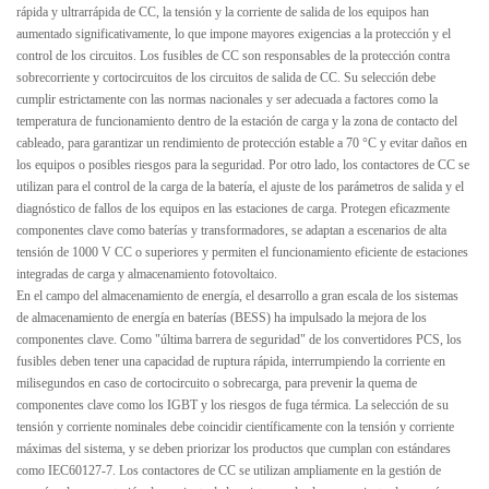
rápida y ultrarrápida de CC, la tensión y la corriente de salida de los equipos han
aumentado significativamente, lo que impone mayores exigencias a la protección y el
control de los circuitos. Los fusibles de CC son responsables de la protección contra
sobrecorriente y cortocircuitos de los circuitos de salida de CC. Su selección debe
cumplir estrictamente con las normas nacionales y ser adecuada a factores como la
temperatura de funcionamiento dentro de la estación de carga y la zona de contacto del
cableado, para garantizar un rendimiento de protección estable a 70 °C y evitar daños en
los equipos o posibles riesgos para la seguridad. Por otro lado, los contactores de CC se
utilizan para el control de la carga de la batería, el ajuste de los parámetros de salida y el
diagnóstico de fallos de los equipos en las estaciones de carga. Protegen eficazmente
componentes clave como baterías y transformadores, se adaptan a escenarios de alta
tensión de 1000 V CC o superiores y permiten el funcionamiento eficiente de estaciones
integradas de carga y almacenamiento fotovoltaico.
En el campo del almacenamiento de energía, el desarrollo a gran escala de los sistemas
de almacenamiento de energía en baterías (BESS) ha impulsado la mejora de los
componentes clave. Como "última barrera de seguridad" de los convertidores PCS, los
fusibles deben tener una capacidad de ruptura rápida, interrumpiendo la corriente en
milisegundos en caso de cortocircuito o sobrecarga, para prevenir la quema de
componentes clave como los IGBT y los riesgos de fuga térmica. La selección de su
tensión y corriente nominales debe coincidir científicamente con la tensión y corriente
máximas del sistema, y ​​se deben priorizar los productos que cumplan con estándares
como IEC60127-7. Los contactores de CC se utilizan ampliamente en la gestión de