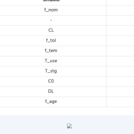
Símbolo
f_nom
-
CL
f_tol
f_tem
T_use
T_stg
C0
DL
f_age