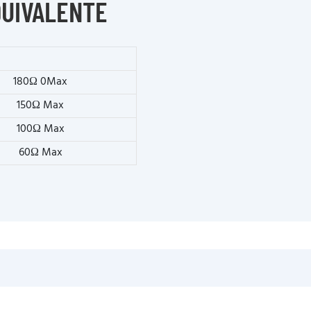
QUIVALENTE
180Ω 0Max
150Ω Max
100Ω Max
60Ω Max