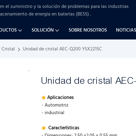
en el suministro y la solución de problemas para
las industrias
macenamiento de energía en baterías (BESS)
.
ODUCTOS
SOLUCIÓN
SOBRE NOSOTROS
NOTICIA
Cristal
Unidad de cristal AEC-Q200 YSX221SC
Unidad de cristal AE
◉
Aplicaciones
- Automotriz
- industrial
◉
Características
- Dimensiones: 2.50 x2.05 x 0.55 mm