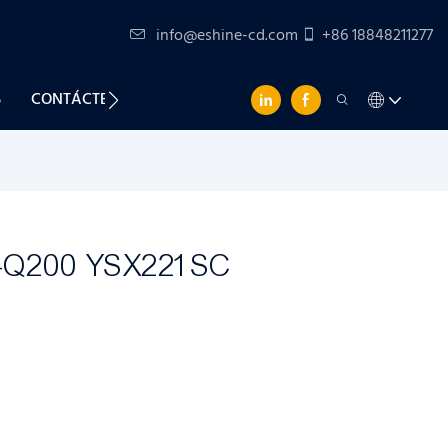
info@eshine-cd.com
+86 18848211277
S
CONTÁCTENOS
C-Q200 YSX221SC