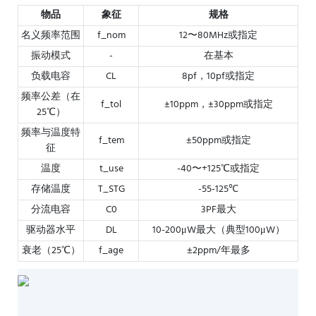
物品
象征
规格
名义频率范围
f_nom
12〜80MHz或指定
振动模式
-
在基本
负载电容
CL
8pf，10pf或指定
频率公差（在
f_tol
±10ppm，±30ppm或指定
25℃）
频率与温度特
f_tem
±50ppm或指定
征
温度
t_use
-40〜+125℃或指定
存储温度
T_STG
-55-125℃
分流电容
C0
3PF最大
驱动器水平
DL
10-200μW最大（典型100μW）
衰老（25℃）
f_age
±2ppm/年最多